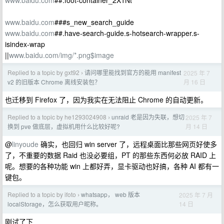
www.baidu.com
##.foot-container_2X1Nt
www.baidu.com
###s_new_search_guide
www.baidu.com
##.have-search-guide.s-hotsearch-wrapper.s-
isindex-wrap
||
www.baidu.com/img/*.png$image
Replied to a topic by gxt92
请问哪里能找到官方的能用 manifest
2025 年 7
›
月 16 日
v2 的旧版本 Chrome 离线安装包？
也迁移到 Firefox 了，因为我实在无法阻止 Chrome 的自动更新。
Replied to a topic by he1293024908
unraid 老是因为失联，想切
2025 年 7
›
月 14 日
换到 pve 做底层，虚拟机用什么比较好呢?
@
linyoude
确实，也回归 win server 了，远程桌面比那些网页好使多
了，不重要的数据 Raid 也没必要组，PT 的那些东西何必放 RAID 上
呢。想要的各种功能 win 上都好弄，显卡驱动也好搞，各种 AI 都有一
键包。
Replied to a topic by ifoto
whatsapp， web 版本
2025 年 7 月
›
14 日
localStorage，怎么获取用户昵称。
刚试了下