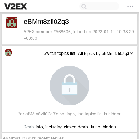
eBMm8zIi0Zq3
V2EX member #568606, joined on 2022-01-11 10:38:29
+08:00
Switch topics list
Per eBMm8zIi0Zq3's settings, the topics list is hidden
Deals
info, including closed deals, is not hidden
eBMm8zIi0Zq3's recent replies