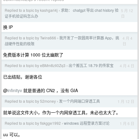
Replied to a topic by kashgari4j
求助： chatgpt 导出 chat history 验
5 月 12
›
日
证手机验证码怎么办
换 IP
Replied to a topic by Twins666
我开发了一款圆周率计算器 App，挑
4 月 4
›
日
战硬件性能的极限
免费版本计算 1000 位太幽默了
Replied to a topic by eBMm8zIi0Zq3
出个搬瓦工 18.79 的传家宝
4 月 4 日
›
已出结贴，谢谢各位
@
infinityv
就是普通的 CN2 ，没有 GIA
Replied to a topic by 52money
发一个内网端口穿透工具
1 月 12 日
›
就单说这文件大小，作为一个内网穿透工具，未必也太大了。
Replied to a topic by fiskgge1992
windows 远程登录方案讨论
1 月 6 日
›
uu 可以。