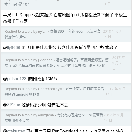
1 日
寸？而不是 10？
苹果 hd 的 app 也越来越少 百度地图 ipad 版都没法新下载了 平板生
态都半斤八两
Replied to a topic by nyfair
魔都 360 一年的 500m 大氪户套
2018 年 5 月
›
14 日
餐是什么操作
@
lly8666
31 月租是什么业务 包含什么语音流量 哪里办 求教了
2017 年
Replied to a topic by jixiangqd
迅雷远程跪了，百度网盘限速，感
›
9 月 20
觉 aira2 也基本依赖这俩资源站，所以还有什么办法用路由囤剧？
日
@
poison123
依旧限速 13M/s
Replied to a topic by CodemonkeyM
求一个可以用百度网盘看
2017 年 9 月
›
14 日
视频的 android 模拟器
@
ZiShuo
邀请码多少啊 没有进不去
Replied to a topic by eastgame
有没有办理电信 200M 宽带后
2017 年 9 月
›
14 日
觉得用处不大的
@
otakustay
现在百度云用 PanDownload_v1.3.5 也是限速 13M/S