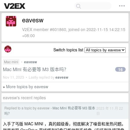
eavesw
V2EX member #601860, joined on 2022-11-15 14:22:15
+08:00
Switch topics list
Mac mini
•
eavesw
Mac Mini 有必要等 M3 版本吗？
16
Nov 11, 2023 • Lastly replied by
eavesw
More topics by eavesw
»
eavesw's recent replies
Replied to a topic by eavesw
Mac Mini 有必要等 M3 版本
2023 年 11 月 22
›
日
吗？
入手了丐版 MAC MINI ，真的超级香，彻底解决了噪音和发热问题。