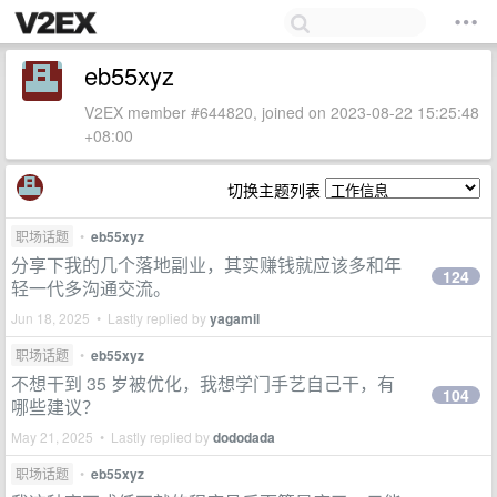
eb55xyz
V2EX member #644820, joined on 2023-08-22 15:25:48
+08:00
切换主题列表
职场话题
•
eb55xyz
分享下我的几个落地副业，其实赚钱就应该多和年
124
轻一代多沟通交流。
Jun 18, 2025 • Lastly replied by
yagamil
职场话题
•
eb55xyz
不想干到 35 岁被优化，我想学门手艺自己干，有
104
哪些建议？
May 21, 2025 • Lastly replied by
dododada
职场话题
•
eb55xyz