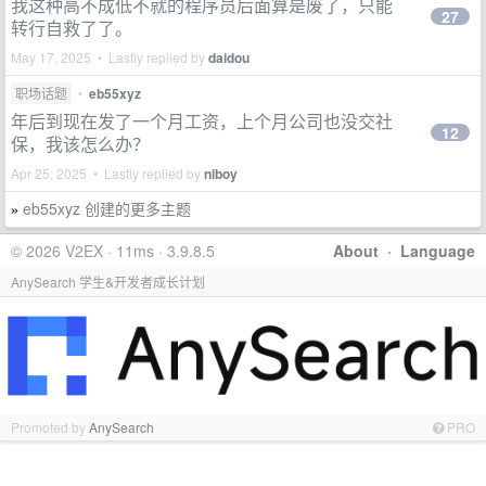
我这种高不成低不就的程序员后面算是废了，只能
27
转行自救了了。
May 17, 2025 • Lastly replied by
daidou
职场话题
•
eb55xyz
年后到现在发了一个月工资，上个月公司也没交社
12
保，我该怎么办？
Apr 25, 2025 • Lastly replied by
niboy
eb55xyz 创建的更多主题
»
© 2026 V2EX · 11ms · 3.9.8.5
About
·
Language
AnySearch 学生&开发者成长计划
Promoted by
AnySearch
PRO