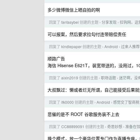
多少微博微信上晒自拍的啊
回复了
fantasybei
创建的主题
分享发现
拉钩网，这
›
›
可以报案，然后要求拉勾付连带赔偿责任
回复了
kindlepaper
创建的主题
Android
过来人推荐一
›
›
顺路广告
海信 Hisense E621T，装宽带送的，没用过，
回复了
aixin2019
创建的主题
职场话题
迷茫啊，没
›
›
大叔飘过：懒或者烂无所谓，自己能接受后果就
回复了
lfk0000
创建的主题
Android
感觉交了智商税，买
›
›
悲催的是不 ROOT 谷歌服务装不上去
回复了
CC88899091
创建的主题
奇思妙想
准备在
›
›
换个模式，放一个豪华位置专门作为直播专座，