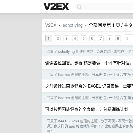
V2EX
echoflying
全部回复第 1 页 / 共 9
›
›
1
2
3
4
5
6
7
8
9
回复了
echoflying
创建的主题
奇思妙想
求推荐一个
›
›
谢谢各位回复。觉得 还是要做一个才有针对性
回复了
haozes
创建的主题
分享创造
一个适合在“牢里
›
›
之前设计过囚徒健身的 EXCEL 记录表格，需
回复了
haozes
创建的主题
分享创造
一个适合在“牢里
›
›
可以按照囚徒健身的全套做上，包括训练计划
回复了
a441023263
创建的主题
分享发现
发现一款
›
›
通过像这样的 app 搜索就能得到了？比如我路上看
吗？