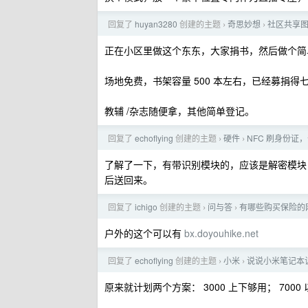
回复了
huyan3280
创建的主题
奇思妙想
社区共享
›
›
正在小区里做这个东东，大家捐书，然后做个简
场地免费，书架容量 500 本左右，已经募捐
教辅 /杂志随便拿，其他简单登记。
回复了
echoflying
创建的主题
硬件
NFC 刷身份
›
›
了解了一下，有带识别模块的，应该是解密模块，阿
后送回来。
回复了
ichigo
创建的主题
问与答
有哪些购买保险的网
›
›
户外的这个可以有
bx.doyouhike.net
回复了
echoflying
创建的主题
小米
说说小米笔记本
›
›
原来就计划两个方案： 3000 上下够用； 7000