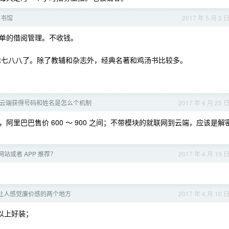
图书馆
2017 年 5 月 3 
单的借阅管理。不收钱。
得七七八八了。除了教辅和杂志外，经典名著和鸡汤书比较多。
证，云端获得号码和姓名是怎么个机制
2017 年 4 月 25 
里巴巴售价 600 ～ 900 之间；不带模块的就联网到云端，应该是解
站或者 APP 推荐？
2017 年 4 月 19 
让人感觉廉价感的两个地方
2017 年 4 月 10 
 以上好装；