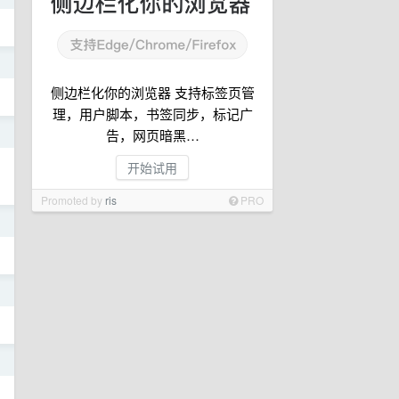
日
侧边栏化你的浏览器 支持标签页管
理，用户脚本，书签同步，标记广
日
告，网页暗黑…
开始试用
Promoted by
ris
PRO
日
日
日