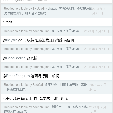
Replied to a topic by ZHUJIAN
chatgpt 有啥好火的，不就是深度
2023 年 4
›
月 26 日
实时搜索引擎，加上语义理解吗
tutorial
Replied to a topic by edenzhujian
30 岁在上海的 Java
2023 年 4 月 11 日
›
@
lncywlc
go 可以转 但我没发现有很多岗位啊
Replied to a topic by edenzhujian
30 岁在上海的 Java
2023 年 4 月 11 日
›
@
CocoCoding
这么惨
Replied to a topic by edenzhujian
30 岁在上海的 Java
2023 年 4 月 11 日
›
@
FrankFang128
这两月行情一般啊
Replied to a topic by BadCat
5 年经验，目前上海在职，求职
2023 年 2 月
›
24 日
一份南京的工作。
老哥，现在 java 工作什么要求，请告诉我
Replied to a topic by edenzhujian
蹉跎半生， 30 岁科班本科
2023 年 2 月
›
17 日
还能入行 Java 吗