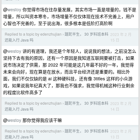
@
westoy
你觉得市场在往存量发展，其实市场一直是增量的，钱不是
增量，所以叫资本寒冬，市场增量不仅仅体现在技术不完善上，用户
心智也不完善的，至于说出海，很多根本是低阶打高阶啊
Replied to a topic by edenzhujian
蹉跎半生， 30 岁科班本科
2023 年 2 月
›
15 日
还能入行 Java 吗
@
westoy
讲的有道理，我还是个年轻人，说说我的想法，之前没怎么
坚持下去有我的原因，还有一个原因是我知道互联网要被打击，如果
说市场决定了供需，那 2022 年可能是这几年最不好的一年，我觉得
未来会向好，现在算是在放水，而且平台经济还是重要的。相比外
面，我们不仅仅缺的是 ai 这种硬科技，还有像 3titles 这样的小众游
戏，如果说我年纪真大了，那我也不强求，我觉得机械这种行业剩余
的程度比软件高多了
Replied to a topic by edenzhujian
蹉跎半生， 30 岁科班本科
2023 年 2 月
›
14 日
还能入行 Java 吗
@
westoy
那你觉得我应该干嘛
Replied to a topic by edenzhujian
蹉跎半生， 30 岁科班本科
2023 年 2 月
›
13 日
还能入行 Java 吗