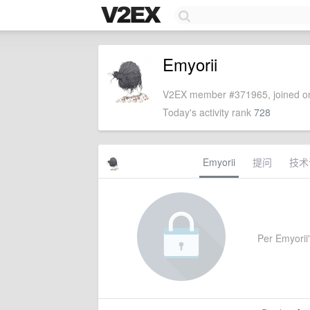
Emyorii
V2EX member #371965, joined on
Today's activity rank
728
Emyorii
提问
技术
Per Emyorii'