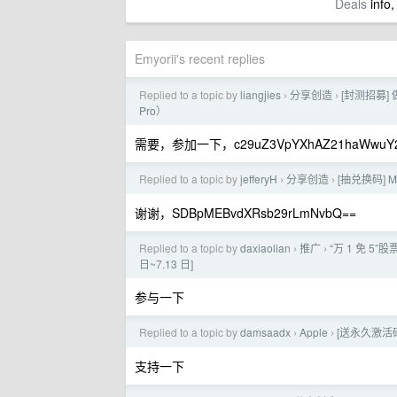
Deals
info,
Emyorii's recent replies
Replied to a topic by
liangjies
分享创造
[封测招募] 
›
›
Pro）
需要，参加一下，c29uZ3VpYXhAZ21haWwuY2
Replied to a topic by
jefferyH
分享创造
[抽兑换码]
›
›
谢谢，SDBpMEBvdXRsb29rLmNvbQ==
Replied to a topic by
daxiaolian
推广
“万 1 免 5”
›
›
日~7.13 日]
参与一下
Replied to a topic by
damsaadx
Apple
[送永久激活码]
›
›
支持一下