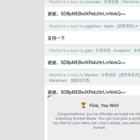
Replied to a topic by
moluuser
分享创造
TransO
›
›
谢谢，SDBpMEBvdXRsb29rLmNvbQ==
Replied to a topic by
eggsblue
Apple
[送激活码] 
›
›
支持一下
Replied to a topic by
yjxjn
分享创造
Snaptium：
›
›
谢谢，SDBpMEBvdXRsb29rLmNvbQ==
Replied to a topic by
Mysdes
分享创造
[送终身会员]
›
›
Markdown、放假日历等...
谢谢，SDBpMEBvdXRsb29rLmNvbQ==