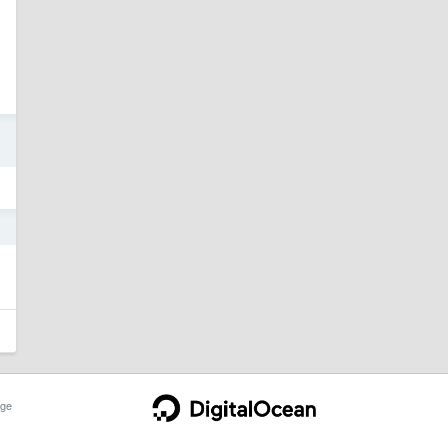
3
1
ge