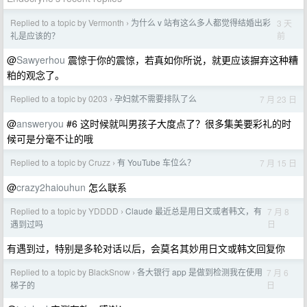
Replied to a topic by Vermonth
为什么 v 站有这么多人都觉得结婚出彩
3 天
›
前
礼是应该的？
@
Sawyerhou
震惊于你的震惊，若真如你所说，就更应该摒弃这种糟
粕的观念了。
Replied to a topic by 0203
孕妇就不需要排队了么
7 月 23 日
›
@
answeryou
#6 这时候就叫男孩子大度点了？很多集美要彩礼的时
候可是分毫不让的哦
Replied to a topic by Cruzz
有 YouTube 车位么？
7 月 15 日
›
@
crazy2haiouhun
怎么联系
Replied to a topic by YDDDD
Claude 最近总是用日文或者韩文，有
7 月 8
›
日
遇到过吗
有遇到过，特别是多轮对话以后，会莫名其妙用日文或韩文回复你
Replied to a topic by BlackSnow
各大银行 app 是做到检测我在使用
7 月 6
›
日
梯子的