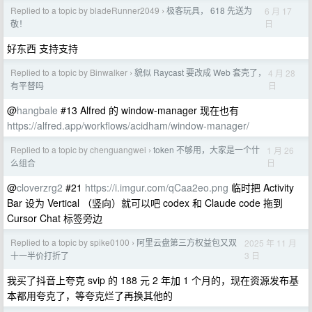
Replied to a topic by bladeRunner2049
极客玩具， 618 先送为
6 月 17
›
日
敬！
好东西 支持支持
Replied to a topic by Binwalker
貌似 Raycast 要改成 Web 套壳了，
4 月 28
›
日
有平替吗
@
hangbale
#13 Alfred 的 window-manager 现在也有
https://alfred.app/workflows/acidham/window-manager/
Replied to a topic by chenguangwei
token 不够用，大家是一个什
1 月 26
›
日
么组合
@
cloverzrg2
#21
https://i.imgur.com/qCaa2eo.png
临时把 Activity
Bar 设为 Vertical （竖向）就可以吧 codex 和 Claude code 拖到
Cursor Chat 标签旁边
Replied to a topic by spike0100
阿里云盘第三方权益包又双
2025 年 11 月
›
3 日
十一半价打折了
我买了抖音上夸克 svip 的 188 元 2 年加 1 个月的，现在资源发布基
本都用夸克了，等夸克烂了再换其他的