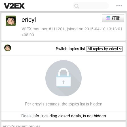
ericyl
打赏
V2EX member #111261, joined on 2015-04-16 13:16:01
+08:00
Switch topics list
Per ericyl's settings, the topics list is hidden
Deals
info, including closed deals, is not hidden
ericyl's recent replies