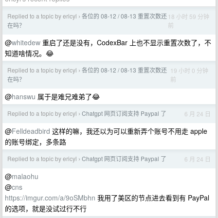
Replied to a topic by ericyl
各位的 08-12 / 08-13 重置次数还
18 小时 59 分钟
›
前
在吗？
@
whitedew
重启了还是没有，CodexBar 上也不显示重置次数了，不
知道啥情况。😂
Replied to a topic by ericyl
各位的 08-12 / 08-13 重置次数还
19 小时 0 分钟
›
前
在吗？
@
hanswu
属于是难兄难弟了😂
Replied to a topic by ericyl
Chatgpt 网页订阅支持 Paypal 了
6 月 24 日
›
@
Felldeadbird
这样的嘛，我还以为可以重新弄个账号不用走 apple
的账号绑定，多条路
Replied to a topic by ericyl
Chatgpt 网页订阅支持 Paypal 了
6 月 24 日
›
@
malaohu
@
cns
https://imgur.com/a/9oSMbhn
我用了美区的节点进去看到有 PayPal
的选项，就是没试过行不行