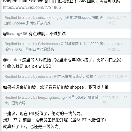
Shopee Data Science 部门在北京成立了 GIS 团队，需要可联系
https://www.v2ex.com/t/794805
Replied to a topic by ericzhizhengsg
[新加坡/Shopee/内推] 新
2020 年 3 月
›
13 日
加坡 Shopee 多岗位开放内推
@
liuyang666
有点难度，不过加油
Replied to a topic by Schelemeus
新加坡税前 1 个月 8000 够生
2020 年 2
›
月 25 日
活吗？以及一些职业生涯的疑惑
@
eluotao
这里的人均包括了家里未成年的小孩子，比如四口之家，
年收入就要 6.4 x 4 w USD
Replied to a topic by edenma
刚才人事找我谈话，被裁了
2020 年 2 月 25 日
›
如果考虑来新加坡，欢迎看看新加坡 shopee，我可以内推
Replied to a topic by fengxinghuoxing
阿里 p6offer 薪资减
2020 年 2 月 25
›
日
半，值得去吗
不建议，现在 P6 贬值了，绝对的一线苦力。
想升 P7 ？前面一堆老员工还没升呢（虽然 P7 也贬值了）
就算升了 P7，也还是一线苦力。