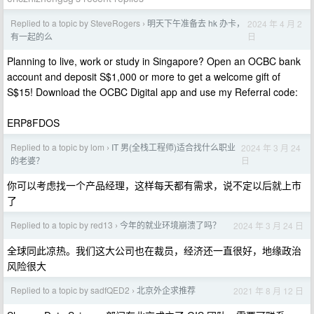
Replied to a topic by SteveRogers
明天下午准备去 hk 办卡，
2024 年 4 月 2
›
日
有一起的么
Planning to live, work or study in Singapore? Open an OCBC bank
account and deposit S$1,000 or more to get a welcome gift of
S$15! Download the OCBC Digital app and use my Referral code:
ERP8FDOS
Replied to a topic by lom
IT 男(全栈工程师)适合找什么职业
2024 年 3 月 24
›
日
的老婆？
你可以考虑找一个产品经理，这样每天都有需求，说不定以后就上市
了
Replied to a topic by red13
今年的就业环境崩溃了吗？
2024 年 3 月 24 日
›
全球同此凉热。我们这大公司也在裁员，经济还一直很好，地缘政治
风险很大
Replied to a topic by sadfQED2
北京外企求推荐
2021 年 8 月 12 日
›