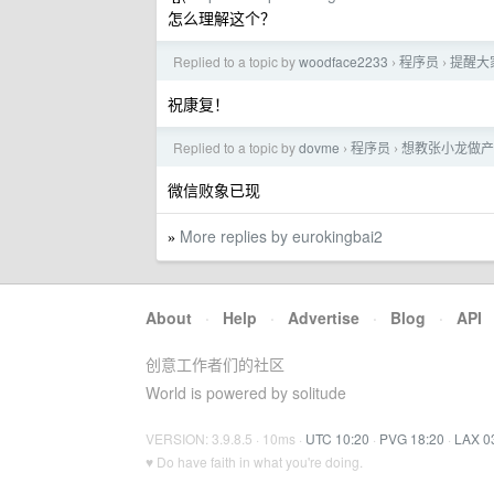
怎么理解这个？
Replied to a topic by
woodface2233
程序员
提醒大
›
›
祝康复！
Replied to a topic by
dovme
程序员
想教张小龙做产
›
›
微信败象已现
More replies by eurokingbai2
»
About
·
Help
·
Advertise
·
Blog
·
API
创意工作者们的社区
World is powered by solitude
VERSION: 3.9.8.5 · 10ms ·
UTC 10:20
·
PVG 18:20
·
LAX 0
♥ Do have faith in what you're doing.