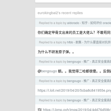
eurokingbai2's recent replies
Replied to a topic by
aldorado
知乎
如何评价 orac
›
›
你们确定甲骨文出来的员工是大佬么？不敢苟同
Replied to a topic by
hfbb
剧集
为什么要直接对抗异
›
›
为什么不研发原子弹。。
Replied to a topic by
bengougo
推广
真正安全度高的
›
›
@
bengougo
额。。我觉得二哈都很傻。。反倒
Replied to a topic by
bengougo
推广
真正安全度高的
›
›
https://i.loli.net/2019/04/20/5cba8c841955e.pn
Replied to a topic by
bengougo
推广
真正安全度高的
›
›
![](
https://i.bmp.ovh/imgs/2019/04/4dd76d59