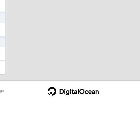
9
9
ge