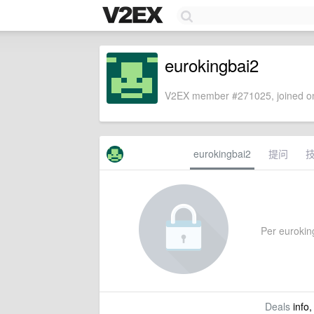
eurokingbai2
V2EX member #271025, joined on
eurokingbai2
提问
Per euroking
Deals
info,