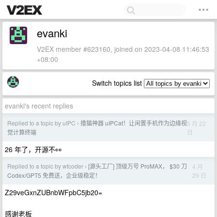
evanki
V2EX member #623160, joined on 2023-04-08 11:46:53
+08:00
Switch topics list
evanki's recent replies
Replied to a topic by uIPC
撸猫神器 uIPCat！让闲置手机作为边缘视
5 月 22
›
日
觉计算终端
26 年了，开源不👀
Replied to a topic by wtcoder
[源头工厂] 顶级万号 ProMAX， $30 刀
4 月
›
29 日
Codex/GPT5 免费送，企业级稳定！
Z29veGxnZUBnbWFpbC5jb20=
感谢老板