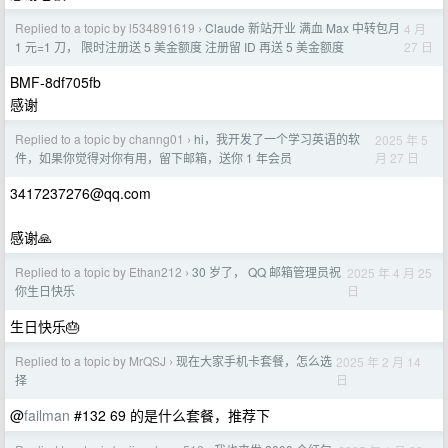
Replied to a topic by l534891619
Claude 新站开业 满血 Max 中转包月
4 月
›
27 日
1 元=1 刀， 限时注册送 5 美金额度 注册留 ID 再送 5 美金额度
BMF-8df705fb
感谢
Replied to a topic by channg01
hi，我开发了一个学习英语的软
2025 年 5
›
月 27 日
件，如果你觉得对你有用，留下邮箱，送你 1 年会员
3417237276@qq.com
感谢🙏
Replied to a topic by Ethan212
30 岁了， QQ 邮箱管理员祝
2025 年 4 月 25
›
日
你生日快乐
生日快乐🎂
Replied to a topic by MrQSJ
现在大家手机卡套餐，怎么选
2025 年 2 月 14
›
日
择
@
failman
#132 69 的是什么套餐，推荐下