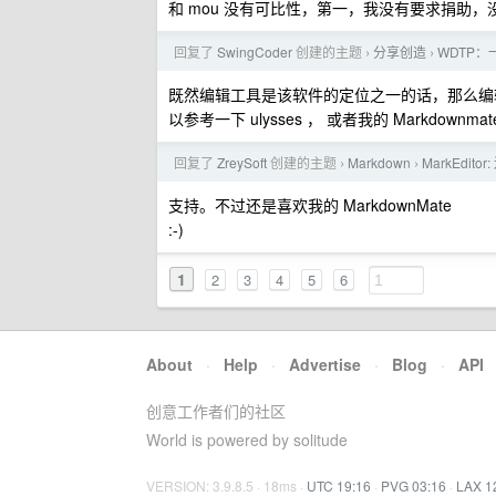
和 mou 没有可比性，第一，我没有要求捐助
回复了
SwingCoder
创建的主题
分享创造
WDTP
›
›
既然编辑工具是该软件的定位之一的话，那么编
以参考一下 ulysses ， 或者我的 Markdownma
回复了
ZreySoft
创建的主题
Markdown
MarkEdit
›
›
支持。不过还是喜欢我的 MarkdownMate
:-)
1
2
3
4
5
6
About
·
Help
·
Advertise
·
Blog
·
API
创意工作者们的社区
World is powered by solitude
VERSION: 3.9.8.5 · 18ms ·
UTC 19:16
·
PVG 03:16
·
LAX 1