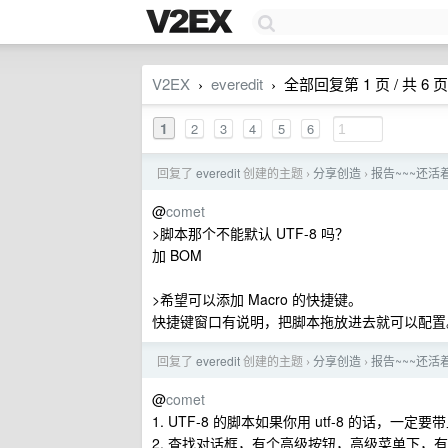
V2EX
everedit
全部回复第 1 页 / 共 6 页
›
›
1
2
3
4
5
6
回复了
everedit
创建的主题
分享创造
报告~~~还活着！ 
›
›
@
comet
>脚本那个不能默认 UTF-8 吗？
加 BOM
>希望可以添加 Macro 的快捷键。
快捷键窗口有说明，把脚本拖放进去就可以配置
回复了
everedit
创建的主题
分享创造
报告~~~还活着！ 
›
›
@
comet
1. UTF-8 的脚本如果你用 utf-8 的话，一定
2. 查找对话框，有个高级按钮，高级菜单下，