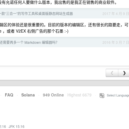
，没有允诺任何人要做什么版本，我出售的是我正在销售的商业软件。
：一款“三合一”的写作工具和桌面版静态网站生成器
2017 年 4 月 9 
辑区的体验还是很重要的。目前的版本的编辑区，还有很长的路要走，可
te ，或者 V2EX 右侧广告的那个石墨 :-)
or: 还需要再多一个 Markdown 编辑器吗？
2016 年 3 月 7 
❮
❯
·
FAQ
·
Solana
·
949 Online
Highest 6679
·
Select Languag
2:16
·
JFK 15:16