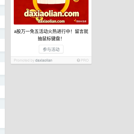
日
a股万一免五活动火热进行中！留言就
日
抽鼠标键盘！
参与活动
日
Promoted by
daxiaolian
PRO
日
日
日