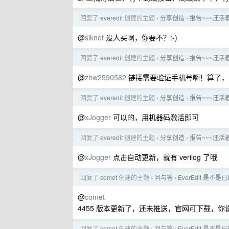
回复了
everedit
创建的主题
分享创造
报告~~~还活着！ 
›
›
@
siknet
没人买啊，你要不？:-)
回复了
everedit
创建的主题
分享创造
报告~~~还活着！ 
›
›
@
zhw2590582
链接需要验证手机号啊！算了，已验
回复了
everedit
创建的主题
分享创造
报告~~~还活着！ 
›
›
@
xJogger
可以的，用机器码激活即可
回复了
everedit
创建的主题
分享创造
报告~~~还活着！ 
›
›
@
xJogger
点击自动更新，就有 verilog 了哦
回复了
comet
创建的主题
问与答
EverEdit 是不
›
›
@
comet
4455 版本更新了，还未推送，官网可下载，
回复了
comet
创建的主题
问与答
EverEdit 是不