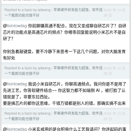
Replied to a topic by qdwang
苹果硬件研发能力超强，软件连
2025 年 10 月
›
26 日
一个截图功能也做不好
@
lixintcwdsg
你前脚嫌高通不配合，现在又变成聊自研芯片了？自研
芯片的功能点是高通芯片的频点？你哪条回复能说明小米芯片不是自
研了？
你别急着敲键盘，要不冷静下来思考一下这几个问题，对你大脑发育
有好处
Replied to a topic by qdwang
苹果硬件研发能力超强，软件连
2025 年 10 月
›
26 日
一个截图功能也做不好
@
lixintcwdsg
我说小米自研芯片，你聊高通频点。我问你是不是用了
先进工艺，你答软硬件结合~~ 你这智力都不如端侧 AI ，被打脸了认
错就是了，非要东拉西扯。
要是搞芯片的都你这思维，千错万错都是别人的错，那确实搞不出来
Replied to a topic by qdwang
苹果硬件研发能力超强，软件连
2025 年 10 月
›
25 日
一个截图功能也做不好
@
lixintcwdsg
小米玄戒用的是台积电什么工艺我请问？你连起码的事