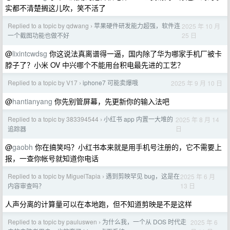
实都不清楚搁这儿吹，笑不活了
Replied to a topic by qdwang
苹果硬件研发能力超强，软件连
2025 年 10 月
›
25 日
一个截图功能也做不好
@
lixintcwdsg
你这说法真离谱得一逼，国内除了华为哪家手机厂被卡
脖子了？小米 OV 中兴哪个不能用台积电最先进的工艺？
Replied to a topic by V17
iphone7 可能卖爆哦
2025 年 9 月 10 日
›
@
hantianyang
你先别管屏幕，先更新你的输入法吧
Replied to a topic by 383394544
小红书 app 内置一大堆的
2025 年 8 月 14
›
日
追踪器
@
gaobh
你在搞笑吗？小红书本来就是用手机号注册的，它不需要上
报，一查你帐号就知道你电话
Replied to a topic by MiguelTapia
遇到剪映罕见 bug，这是在
2025 年 6 月
›
13 日
内容审查吗？
人声分离的计算量可以在本地跑，但不知道剪映是不是这样
Replied to a topic by pauluswen
为什么我，一个从 DOS 时代走
2025 年 6
›