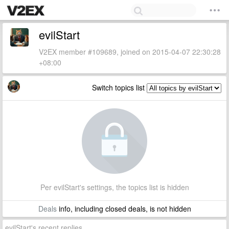
evilStart
V2EX member #109689, joined on 2015-04-07 22:30:28
+08:00
Switch topics list
Per evilStart's settings, the topics list is hidden
Deals
info, including closed deals, is not hidden
evilStart's recent replies