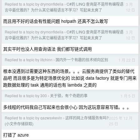
Replied to a topic by drymonfidelia
C#的 LINQ 查询是不是所有编程语
3 月
›
12 日
言中最优雅的？为什么其它编程语言不学习？写起来太爽了
而且用不好的话会有性能问题 hotpath 还真不怎么敢写
Replied to a topic by drymonfidelia
C#的 LINQ 查询是不是所有编程语
3 月
›
12 日
言中最优雅的？为什么其它编程语言不学习？写起来太爽了
其实平时也没人用查询语法 我们都写链式调用
Replied to a topic by litchinn
国内外一个有趣的技术倾向区别
1 月 22 日
›
根本没遇到过需要这种东西的场景。。。云服务商提供了类似的替代
品吧 而且很多是为特定场景优化的 比如说 data factory 就是专门用来
跑数据处理的 task 通用的话也有 lambda 之类的
Replied to a topic by 300
关于锁，有个奇葩的事
1 月 5 日
›
多线程的代码我自己写起来也会很小心 因为这玩意容易写错。。。
Replied to a topic by qazwsxkevin
这样的网上存储服务有吗?
2025 年 12 月
›
25 日
(小文件存储获取)
打错了 azure