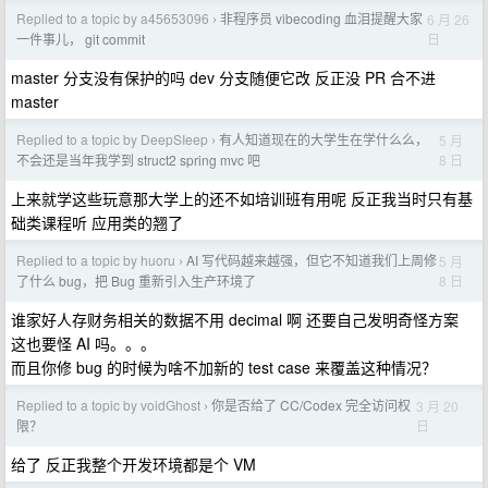
Replied to a topic by a45653096
非程序员 vibecoding 血泪提醒大家
6 月 26
›
日
一件事儿， git commit
master 分支没有保护的吗 dev 分支随便它改 反正没 PR 合不进
master
Replied to a topic by DeepSIeep
有人知道现在的大学生在学什么么，
5 月
›
8 日
不会还是当年我学到 struct2 spring mvc 吧
上来就学这些玩意那大学上的还不如培训班有用呢 反正我当时只有基
础类课程听 应用类的翘了
Replied to a topic by huoru
AI 写代码越来越强，但它不知道我们上周修
5 月
›
8 日
了什么 bug，把 Bug 重新引入生产环境了
谁家好人存财务相关的数据不用 decimal 啊 还要自己发明奇怪方案
这也要怪 AI 吗。。。
而且你修 bug 的时候为啥不加新的 test case 来覆盖这种情况？
Replied to a topic by voidGhost
你是否给了 CC/Codex 完全访问权
3 月 20
›
日
限？
给了 反正我整个开发环境都是个 VM