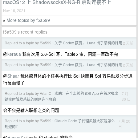
macOS12 上 ShadowsocksX-NG-R 启动连接不上
Nov 16, 2021
More topics by f5a599
»
f5a599's recent replies
Replied to a topic by f5a599
关于 Codex 额度， Luna 出乎意料的好用
2 天前
›
@
kera0a
我有次用 5.6-Sol 写，Fable5 审，问题一直改不完
Replied to a topic by f5a599
关于 Codex 额度， Luna 出乎意料的好用
2 天前
›
@
Shaar
我体感具体的小任务执行比 Sol 快而且 Sol 容易触发分步进
行反而慢了
Replied to a topic by VrianC
求助：完全离线的 iOS App 在首次弹出
7 月
›
30 日
键盘时触发系统的联网许可弹窗
会不会是输入联想之类的问题
Replied to a topic by f5a599
Claude Code 子代理风暴大家是怎么
7 月 20
›
日
规避的？
@
HangoX
claude 和 chatgpt 的都会