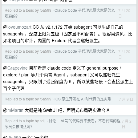
Replied to a topic by f5a599
Claude Code 子代理风暴大家是怎么
7 月 20
›
日
规避的？
@
loveumozart
CC 从 v2.1.172 开始 subagent 可以生成自己的
subagents ，深度上限为五级（固定且不可配置）。很容易遇见，比
如老项目的审计，内置的 Explore 代理会递归派生。
Replied to a topic by f5a599
Claude Code 子代理风暴大家是怎么
7 月 20
›
日
规避的？
@
Grapevine
目前看是 claude code 定义了 general purpose /
explore / plan 等几个内置 Agent ，subagent 又可以递归派生
subagents ，只限制了递归深度为 5 ，所以某些场景下会直接派生上
百个子代理
Replied to a topic by f5a599
iOS 原生开发在 AI 时代真的是灾难
7 月 9 日
›
@
mMartin
大概是纯 SwiftUI 吧，声明式布局确实适合 AI
Replied to a topic by sdjl
讨论： AI 写的代码要不要看，不看代码的程
7 月 2
›
日
序员会被淘汰吗？
@
f5a599
一个写一个审。。。