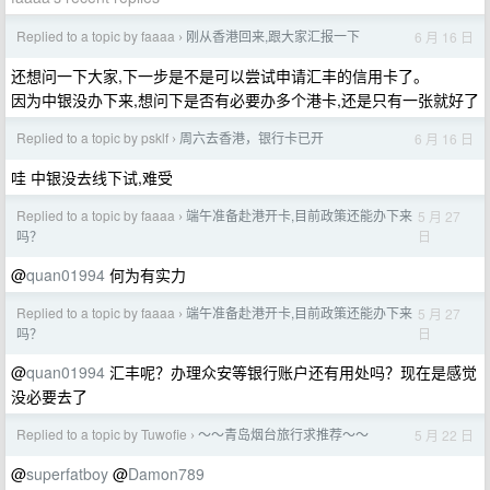
Replied to a topic by faaaa
刚从香港回来,跟大家汇报一下
6 月 16 日
›
还想问一下大家,下一步是不是可以尝试申请汇丰的信用卡了。
因为中银没办下来,想问下是否有必要办多个港卡,还是只有一张就好了
Replied to a topic by psklf
周六去香港，银行卡已开
6 月 16 日
›
哇 中银没去线下试,难受
Replied to a topic by faaaa
端午准备赴港开卡,目前政策还能办下来
5 月 27
›
日
吗？
@
quan01994
何为有实力
Replied to a topic by faaaa
端午准备赴港开卡,目前政策还能办下来
5 月 27
›
日
吗？
@
quan01994
汇丰呢？办理众安等银行账户还有用处吗？现在是感觉
没必要去了
Replied to a topic by Tuwofie
～～青岛烟台旅行求推荐～～
5 月 22 日
›
@
superfatboy
@
Damon789