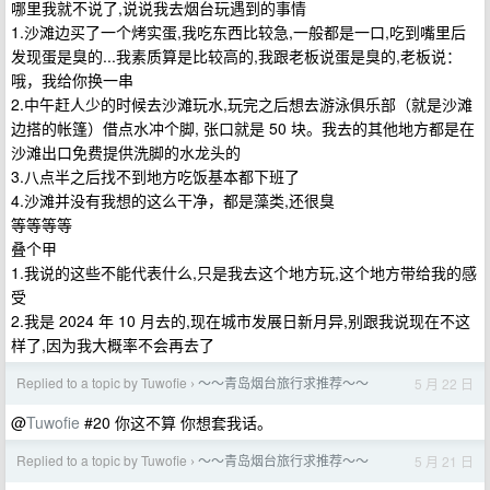
哪里我就不说了,说说我去烟台玩遇到的事情
1.沙滩边买了一个烤实蛋,我吃东西比较急,一般都是一口,吃到嘴里后
发现蛋是臭的...我素质算是比较高的,我跟老板说蛋是臭的,老板说：
哦，我给你换一串
2.中午赶人少的时候去沙滩玩水,玩完之后想去游泳俱乐部（就是沙滩
边搭的帐篷）借点水冲个脚, 张口就是 50 块。我去的其他地方都是在
沙滩出口免费提供洗脚的水龙头的
3.八点半之后找不到地方吃饭基本都下班了
4.沙滩并没有我想的这么干净，都是藻类,还很臭
等等等等
叠个甲
1.我说的这些不能代表什么,只是我去这个地方玩,这个地方带给我的感
受
2.我是 2024 年 10 月去的,现在城市发展日新月异,别跟我说现在不这
样了,因为我大概率不会再去了
Replied to a topic by Tuwofie
～～青岛烟台旅行求推荐～～
5 月 22 日
›
@
Tuwofie
#20 你这不算 你想套我话。
Replied to a topic by Tuwofie
～～青岛烟台旅行求推荐～～
5 月 21 日
›