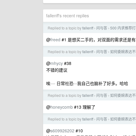
fallenff's recent replies
Replied to a topic by
fallenff
问与答
500 内求推荐
›
›
@
freed
#1 是想买二手的，对双面的需求还是有..
Replied to a topic by
fallenff
问与答
如何委婉表达不
›
›
@
mhycy
#38
不错的建议
唉···· 日常社恐···我自己也脑补了好多。哈哈
Replied to a topic by
fallenff
问与答
如何委婉表达不
›
›
@
honeycomb
#13 理解了
Replied to a topic by
fallenff
问与答
如何委婉表达不
›
›
@
s609926202
#10