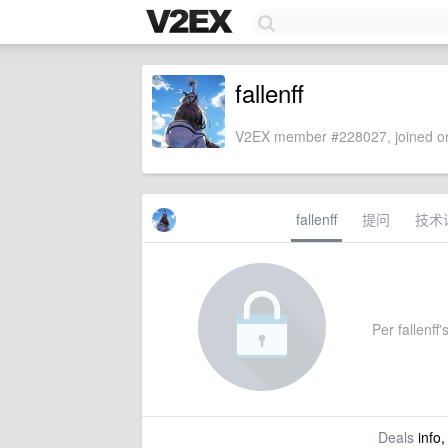
fallenff
V2EX member #228027, joined on
fallenff
提问
技术
Per fallenff'
Deals
info,