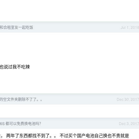
和合租室友一起吃饭
Jul 1, 201
也说过我不吃辣
的空文件夹删除不了了。。
Dec 30, 201
6S 都可以免费换电池吗？
Dec 3, 201
类， 两年了东西都找不到了。。 不过买个国产电池自己换也不贵就是