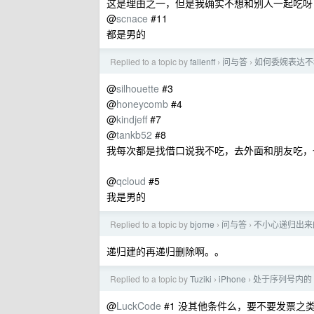
这是理由之一，但是我确实不想和别人一起吃呀
@
scnace
#11
都是男的
Replied to a topic by
fallenff
问与答
如何委婉表达不
›
›
@
silhouette
#3
@
honeycomb
#4
@
kindjeff
#7
@
tankb52
#8
我每次都是找借口说我不吃，去外面和朋友吃，
@
qcloud
#5
我是男的
Replied to a topic by
bjorne
问与答
不小心递归出来
›
›
递归建的再递归删除啊。。
Replied to a topic by
Tuziki
iPhone
处于序列号内的 
›
›
@
LuckCode
#1 没其他条件么，要不要发票之