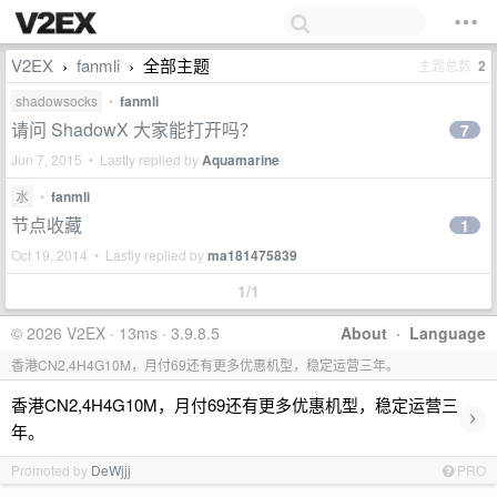
V2EX
fanmli
全部主题
主题总数
2
›
›
shadowsocks
•
fanmli
请问 ShadowX 大家能打开吗？
7
Jun 7, 2015 • Lastly replied by
Aquamarine
水
•
fanmli
节点收藏
1
Oct 19, 2014 • Lastly replied by
ma181475839
1/1
© 2026 V2EX · 13ms · 3.9.8.5
About
·
Language
香港CN2,4H4G10M，月付69还有更多优惠机型，稳定运营三年。
香港CN2,4H4G10M，月付69还有更多优惠机型，稳定运营三
›
年。
Promoted by
DeWjjj
PRO