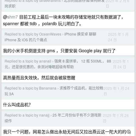
Replied to a topic by farseeraliens
北京的底层存储/架构研发
2025 年 2 月 6
›
日
岗求职
@
shm7
目前工程上最后一块未攻略的存储宝地就只有数据湖了，
spanner 都被 tidb ，polardb 玩儿明白了。
Replied to a topic by OceanWaves
iPhone 换安卓 聊聊
2025 年 1 月
›
24 日
iPhone 及 iOS 的几个痛点
我的小米手机倒是支持 gms ，只要安装 Google play 就行了
Replied to a topic by ansnail
强爽 8 度拼单， 12 瓶 500ML， 88
2025 年 1
›
月 24 日
元，还是很优惠的，亲测对睡眠超级有帮助
高热量而且失效快，然后就会被尿憋醒
Replied to a topic by Bananana
求推荐个成品机，能比较畅
2025 年 1 月 24
›
日
玩 3A
什么叫成品机？
Replied to a topic by nanajj
25 年二月份似乎有不少游戏新
2025 年 1 月 24
›
日
续作
我只一个问题，网易怎么做出永劫无间后又拉出燕云这一陀大的的🤔