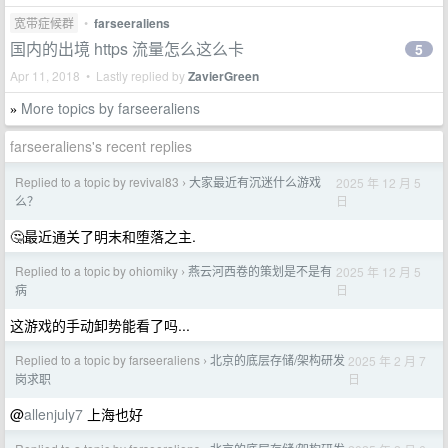
宽带症候群
•
farseeraliens
国内的出境 https 流量怎么这么卡
5
Apr 11, 2018 • Lastly replied by
ZavierGreen
More topics by farseeraliens
»
farseeraliens's recent replies
Replied to a topic by revival83
大家最近有沉迷什么游戏
2025 年 12 月 5
›
日
么？
🤔最近通关了明末和堕落之主.
Replied to a topic by ohiomiky
燕云河西卷的策划是不是有
2025 年 12 月 5
›
日
病
这游戏的手动卸势能看了吗...
Replied to a topic by farseeraliens
北京的底层存储/架构研发
2025 年 2 月 7
›
日
岗求职
@
allenjuly7
上海也好