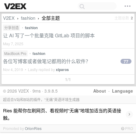
V2EX
fashion
全部主题
主题总数
2
›
›
分享创造
•
fashion
让 AI 写了一个批量克隆 GitLab 项目的脚本
May 7, 2025
MacBook Pro
•
fashion
各位写博客或者做笔记都用的什么软件？
77
Nov 4, 2019 • Lastly replied by
xiparos
1/1
© 2026 V2EX · 9ms · 3.9.8.5
About
·
Language
超适合V站和B站的插件，“无痛”英语环境生成器
Ries 能帮你在刷网页、看视频时“无痛”地增加适当的英语接
›
触。
Promoted by
OrionRies
PRO