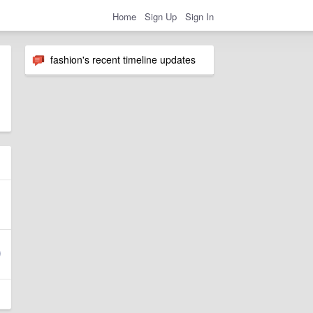
Home
Sign Up
Sign In
fashion's recent timeline updates