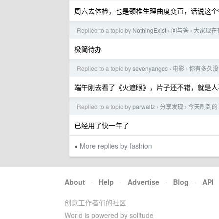
周六去体检，也是颈椎生理曲度变直，话说这个
Replied to a topic by
NothingExist
问与答
大家现在在用什
›
›
极简待办
Replied to a topic by
sevenyangcc
电影
你有多久没
›
›
端午刚去看了《火遮眼》，片子还不错，就是人
Replied to a topic by
parwaltz
分享发现
今天刷到的 g
›
›
已经用了快一年了
More replies by fashion
»
About
·
Help
·
Advertise
·
Blog
·
API
创意工作者们的社区
World is powered by solitude