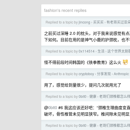
fashion's recent replies
Replied to a topic by
jincong
买买买
有老哥买过亚
›
›
之前买过深睡 2.0 的枕头，对于我来说感觉有
下如何。目前在用的是神气小鹿的护颈枕，也不
Replied to a topic by
0x114514
生活
这个世界太割
›
›
怪不得前段时间韩国的《铁拳教育》这么火
Replied to a topic by
cryptoboy
分享发现
Anthrop
›
›
用了，感觉给到量很少，提问几次就用光了
Replied to a topic by
0bit0
健康
老哥们颈椎都怎么
›
›
@
0bit0
#6 我这应该还好吧：“颈椎生理曲度
破坏，骨性椎管未见明显狭窄。椎间隙未见明显
Replied to a topic by
0bit0
健康
老哥们颈椎都怎么
›
›