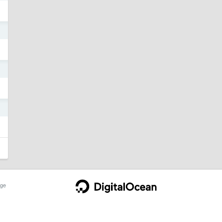
3
3
2
ge