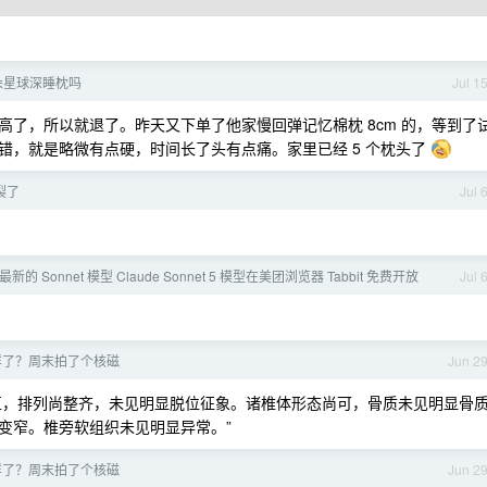
朵星球深睡枕吗
Jul 1
点高了，所以就退了。昨天又下单了他家慢回弹记忆棉枕 8cm 的，等到了
错，就是略微有点硬，时间长了头有点痛。家里已经 5 个枕头了
裂了
Jul 
ic 最新的 Sonnet 模型 Claude Sonnet 5 模型在美团浏览器 Tabbit 免费开放
Jul 
样了？周末拍了个核磁
Jun 2
变直，排列尚整齐，未见明显脱位征象。诸椎体形态尚可，骨质未见明显骨
变窄。椎旁软组织未见明显异常。”
样了？周末拍了个核磁
Jun 2