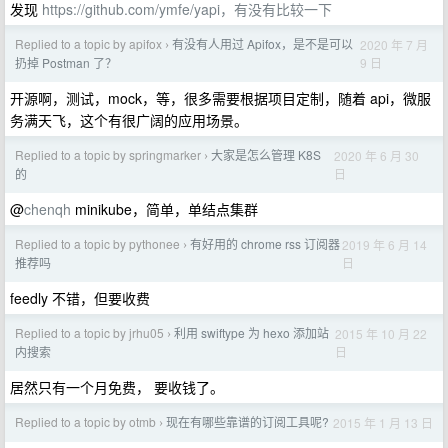
发现
https://github.com/ymfe/yapi，有没有比较一下
Replied to a topic by apifox
有没有人用过 Apifox，是不是可以
2020 年 7 月
›
9 日
扔掉 Postman 了？
开源啊，测试，mock，等，很多需要根据项目定制，随着 api，微服
务满天飞，这个有很广阔的应用场景。
Replied to a topic by springmarker
大家是怎么管理 K8S
2020 年 6 月 30
›
日
的
@
chenqh
minikube，简单，单结点集群
Replied to a topic by pythonee
有好用的 chrome rss 订阅器
2019 年 6 月 14
›
日
推荐吗
feedly 不错，但要收费
Replied to a topic by jrhu05
利用 swiftype 为 hexo 添加站
2015 年 10 月 22
›
日
内搜索
居然只有一个月免费， 要收钱了。
Replied to a topic by otmb
现在有哪些靠谱的订阅工具呢?
2015 年 1 月 13 日
›