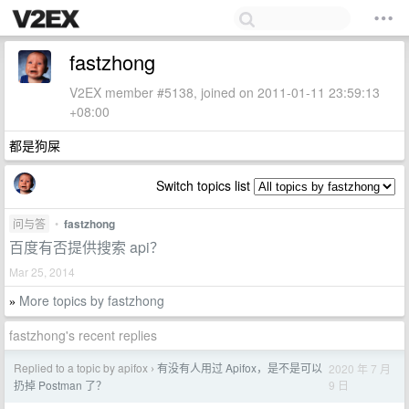
fastzhong
V2EX member #5138, joined on 2011-01-11 23:59:13
+08:00
都是狗屎
Switch topics list
问与答
•
fastzhong
百度有否提供搜索 api？
Mar 25, 2014
More topics by fastzhong
»
fastzhong's recent replies
Replied to a topic by apifox
有没有人用过 Apifox，是不是可以
2020 年 7 月
›
9 日
扔掉 Postman 了？