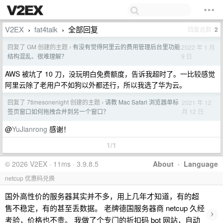
V2EX
fat4talk
全部回复
回复总数
2
›
›
回复了 GM 创建的主题
有没有觉得阿里云的费用管理后台里功能
2022 年 1 月
›
9 日
结构混乱、很难理解？
AWS 被坑了 10 刀，没玩明白免费额度，告诉我超时了。一比较感觉
阿里云除了老用户不如狗以外都还行，所以我选了华为云。
回复了 7timesonenight 创建的主题
请教 Mac Safari 浏览器单标
2021 年 12
›
月 12 日
签页窗口如何拖拽合并到另一个窗口？
@
YuJianrong
感谢！
1/1
© 2026 V2EX · 11ms · 3.9.8.5
About
·
Language
netcup 优惠码兑换
国外高性价的服务器其实并不多，用上几年才知道，有的超
售不稳定，有的甚至丢数据。 老牌德国服务器商 netcup 久经
›
考验，价格也不贵。 我做了个专门的折扣码 bot 网站，自动