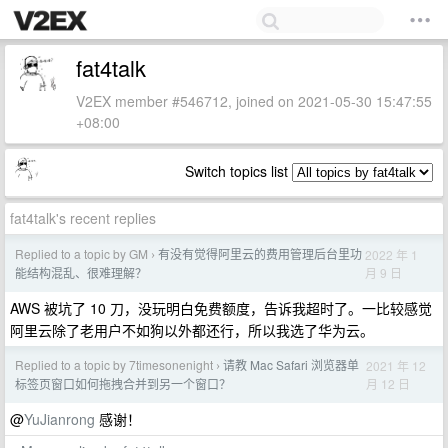
fat4talk
V2EX member #546712, joined on 2021-05-30 15:47:55
+08:00
Switch topics list
fat4talk's recent replies
Replied to a topic by GM
有没有觉得阿里云的费用管理后台里功
2022 年 1
›
月 9 日
能结构混乱、很难理解？
AWS 被坑了 10 刀，没玩明白免费额度，告诉我超时了。一比较感觉
阿里云除了老用户不如狗以外都还行，所以我选了华为云。
Replied to a topic by 7timesonenight
请教 Mac Safari 浏览器单
2021 年 12
›
月 12 日
标签页窗口如何拖拽合并到另一个窗口？
@
YuJianrong
感谢！