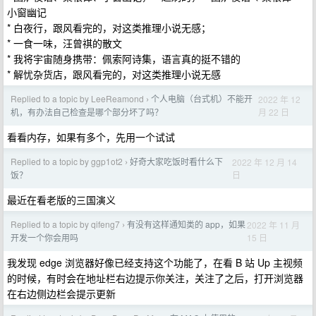
小窗幽记
* 白夜行，跟风看完的，对这类推理小说无感；
* 一食一味，汪曾祺的散文
* 我将宇宙随身携带：佩索阿诗集，语言真的挺不错的
* 解忧杂货店，跟风看完的，对这类推理小说无感
Replied to a topic by LeeReamond
个人电脑（台式机）不能开
2022 年 12
›
月 22 日
机，有办法自己检查是哪个部分坏了吗？
看看内存，如果有多个，先用一个试试
Replied to a topic by ggp1ot2
好奇大家吃饭时看什么下
2022 年 12 月 14
›
日
饭？
最近在看老版的三国演义
Replied to a topic by qifeng7
有没有这样通知类的 app，如果
2022 年 11 月
›
15 日
开发一个你会用吗
我发现 edge 浏览器好像已经支持这个功能了，在看 B 站 Up 主视频
的时候，有时会在地址栏右边提示你关注，关注了之后，打开浏览器
在右边侧边栏会提示更新