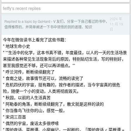
feiffy's recent replies
2024 年
Replied to a topic by GoHard
V 友们，分享一下自己看过的书中，
›
11 月 19
值得推荐的，并简单阐述一下书中领悟的到的道理、知识
日
今年在微信读书上看完了这些书籍：
* 地球生命小史
* '''生活中的化学，这本书真不错，年度最佳，以人的一天的生活场景
来描述各种常见生活现象背后的原因，特别贴切生活，写的特别好，
甚至我感觉还不够，还可以再详细点。'''
* 呼兰河传，断断续续翻完了
* 食南之徒，故事情节还可以，流畅的读完了
* 危机四伏的宇宙，挺有趣的，按作者的描述，当今宇宙真的很危
险，随便一个小的变动，人类将彻底毁灭。
* 秋园，以前的人生活真苦
* 阿勒泰的角落，断断续续翻完了，散文就是这样的读的
* 你当像鸟飞往你的山，感觉一般，
* 宋词三百首
* 偶然的宇宙，废话太多很啰嗦
* 围炉夜话、菜根谭、小窗幽记，一起刷的，「围炉夜话 < 菜根谭 =