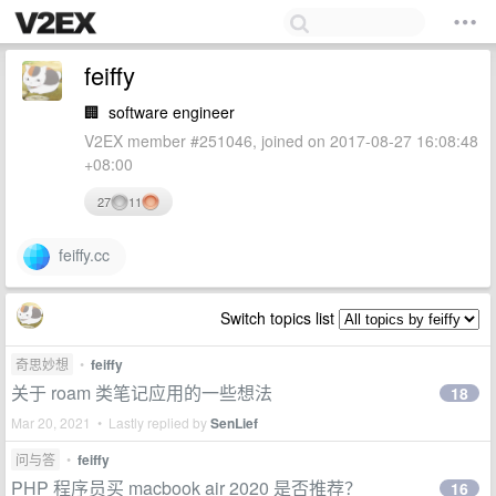
feiffy
🏢
software engineer
V2EX member #251046, joined on 2017-08-27 16:08:48
+08:00
27
11
feiffy.cc
Switch topics list
奇思妙想
•
feiffy
关于 roam 类笔记应用的一些想法
18
Mar 20, 2021 • Lastly replied by
SenLief
问与答
•
feiffy
PHP 程序员买 macbook air 2020 是否推荐？
16