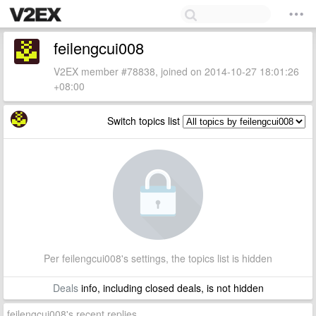
feilengcui008
V2EX member #78838, joined on 2014-10-27 18:01:26
+08:00
Switch topics list
Per feilengcui008's settings, the topics list is hidden
Deals
info, including closed deals, is not hidden
feilengcui008's recent replies