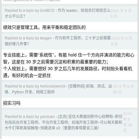
Replied to a topic by 0xABCD
作为 leader，给组员打绩效怎么
2024 年 9 月
›
9 日
才公平公正？
绩效只是管理工具，用来平衡和稳定团队的
Replied to a topic by taogen
作为软件工程师，三十岁之前需要
2020 年 9 月
›
8 日
做好哪几件事？
专业技能上，需要“系统性”，有能 hold 住一个方向并演进的能力和心
智，这是在 30 岁之前需要沉淀和积累的最重要的能力；
个人规划上，需要想好 30 岁之后几年的发展路径，时刻抬头看看机
遇，有好的机会一定抓住
Replied to a topic by hellorubyworld
[豆瓣热招] 前端、测试、运
2015 年 6 月
›
28 日
维、Python 开发、网络工程师
招实习吗
2015
Replied to a topic by yaruluan
[北京] 宜信大数据创新中心招聘啦~职位
›
年 6
包括后台开发工程师、平台开发工程师、前端开发工程师~可以每天都和
月 28
大牛们零距离接触哦~快戳进来 x3（重要的事情要说三遍）
日