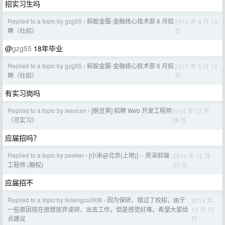
招实习生吗
Replied to a topic by gzg55
蚂蚁金服-金融核心技术部 6 月招
2015 年 6 月 15
›
日
聘（社招）
@
gzg55
18年毕业
Replied to a topic by gzg55
蚂蚁金服-金融核心技术部 6 月招
2015 年 6 月 12
›
日
聘（社招）
有实习岗吗
Replied to a topic by leexium
[豌豆荚] 招聘 Web 开发工程师
2014 年 12 月
›
28 日
（可实习）
应届招吗？
Replied to a topic by peeker
[小米@北京(上地)] -- 资深前端
2014 年 12 月
›
20 日
工程师 (期权)
应届招不
Replied to a topic by feilengcui008
因为保研，错过了校招，由于
2014 年
›
12 月 15
一些原因现在很想放弃读研，出去工作，但是感觉好难。希望大家给
日
点建议