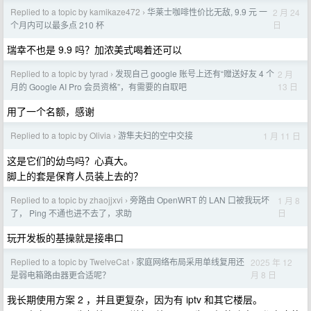
Replied to a topic by kamikaze472
华莱士咖啡性价比无敌, 9.9 元 一
2 月 24
›
日
个月内可以最多点 210 杯
瑞幸不也是 9.9 吗？加浓美式喝着还可以
Replied to a topic by tyrad
发现自己 google 账号上还有“赠送好友 4 个
2 月
›
13 日
月的 Google AI Pro 会员资格”，有需要的自取吧
用了一个名额，感谢
Replied to a topic by Olivia
游隼夫妇的空中交接
1 月 11 日
›
这是它们的幼鸟吗？心真大。
脚上的套是保育人员装上去的？
Replied to a topic by zhaojjxvi
旁路由 OpenWRT 的 LAN 口被我玩坏
1 月 8
›
日
了， Ping 不通也进不去了，求助
玩开发板的基操就是接串口
Replied to a topic by TwelveCat
家庭网络布局采用单线复用还
2025 年 12
›
月 8 日
是弱电箱路由器更合适呢？
我长期使用方案 2 ，并且更复杂，因为有 iptv 和其它楼层。