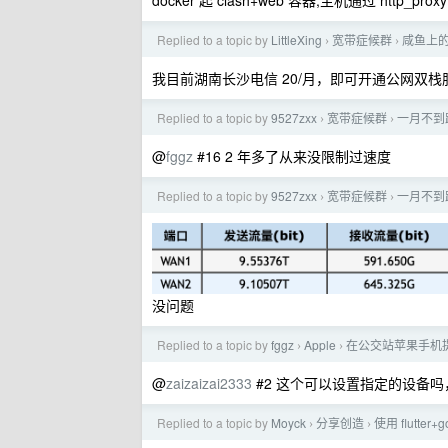
docker 起 clash+web 容器,主机通过 http_pr
Replied to a topic by
LittleXing
宽带症候群
咸鱼上的
›
›
我目前湖南长沙电信 20/月，即可开通公网双
Replied to a topic by
9527zxx
宽带症候群
一月不到跑
›
›
@
fggz
#16 2 年多了从来没限制过速度
Replied to a topic by
9527zxx
宽带症候群
一月不到跑
›
›
没问题
Replied to a topic by
fggz
Apple
在公交站苹果手机提示
›
›
@
zaizaizai2333
#2 这个可以设置指定的设备吗，
Replied to a topic by
Moyck
分享创造
使用 flutt
›
›