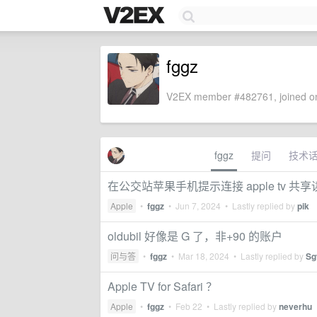
fggz
V2EX member #482761, joined on
fggz
提问
技术
在公交站苹果手机提示连接 apple tv 
Apple
•
fggz
•
Jun 7, 2024
• Lastly replied by
pik
oldubil 好像是 G 了，非+90 的账户
问与答
•
fggz
•
Mar 18, 2024
• Lastly replied by
Sg
Apple TV for Safari ？
Apple
•
fggz
•
Feb 22
• Lastly replied by
neverhu