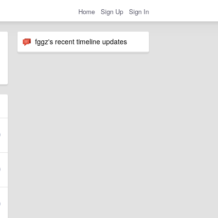
Home
Sign Up
Sign In
fggz's recent timeline updates