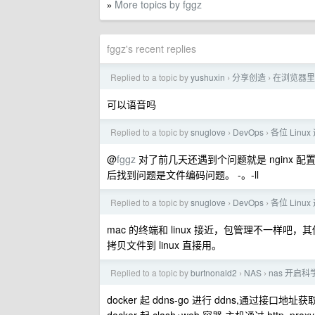
More topics by fggz
»
fggz's recent replies
Replied to a topic by
yushuxin
分享创造
在浏览器里
›
›
可以语音吗
Replied to a topic by
snuglove
DevOps
各位 Linu
›
›
@
fggz
对了前几天还遇到个问题就是 nginx 配置
后找到问题是文件编码问题。 -。-ll
Replied to a topic by
snuglove
DevOps
各位 Linu
›
›
mac 的终端和 linux 接近，包管理不一样
拷贝文件到 linux 直接用。
Replied to a topic by
burtnonald2
NAS
nas 开启科
›
›
docker 起 ddns-go 进行 ddns,通过接口地址获