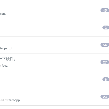
45
MML
3
54
iaopanzi
一下硬件。
27
by
fggz
6
23
lied by
zerocpp