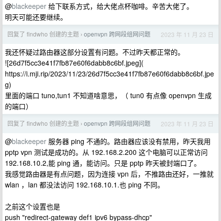
@
blackeeper
给下联系方式，给大佬点杯咖啡。辛苦大佬了。
明天可能还要继续。
回复了 findwho 创建的主题
openvpn 跨网段组网问题
2023 年 11 月 23 日
›
我还怀疑过路由器这部分设置有问题。不过昨天都正常的。
![26d7f5cc3e41f7fb87e60f6dabb8c6bf.jpeg](
https://i.mji.rip/2023/11/23/26d7f5cc3e41f7fb87e60f6dabb8c6bf.jpe
g)
里面的端口 tuno,tun1 不知道啥意思，（ tun0 有点像 openvpn 生成
的端口）
回复了 findwho 创建的主题
openvpn 跨网段组网问题
2023 年 11 月 23 日
›
@
blackeeper
服务器 ping 不通的。路由器应该没有禁用，昨天我用
pptp vpn 测试是成功的。从 192.168.2.200 这个电脑可以正常访问
192.168.10.2,能 ping 通，能访问。只是 pptp 昨天被封端口了。
我感觉路由器是有点问题，因为连接 vpn 后，不推路由还好，一推就
wlan ，lan 都没法访问 192.168.10.1.也 ping 不同。
之前这个设置也是
push "redirect-gateway def1 ipv6 bypass-dhcp"