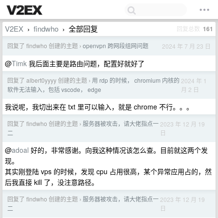
V2EX
findwho
全部回复
回复总数
161
›
›
回复了 findwho 创建的主题
openvpn 跨网段组网问题
2024 年 7 月 23 日
›
@
Timk
我后面主要是路由问题，配置好就好了
回复了 albert0yyyy 创建的主题
用 rdp 的时候， chromium 内核的
2024 年 1
›
月 2 日
软件无法输入，包括 vscode， edge
我说呢，我切出来在 txt 里可以输入，就是 chrome 不行。。。
回复了 findwho 创建的主题
服务器被攻击，请大佬指点一
2023 年 12 月 19
›
日
二
@
adoal
好的，非常感谢。向我这种情况该怎么查。目前就这两个发
现。
其实刚登陆 vps 的时候，发现 cpu 占用很高，某个异常应用占的，然
后我直接 kill 了，没注意路径。
回复了 findwho 创建的主题
服务器被攻击，请大佬指点一
2023 年 12 月 19
›
日
二