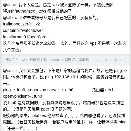
@
adoal
我不太清楚，感觉 vps 被人登陆了一样。不然没法解
释.ssh/authorized_keys 都换成他的了
@
x86
x-ui 进去看账号都是我自己配置的，没有多的。
traffmonetizer/cli_v2
containrrr/watchtower
fazalfarhan01/peer2profit
这几个东西都不知道怎么被装上去的，而且这台 vps 不是第一次装这
几个东西。
回复了 findwho 创建的主题
openvpn 跨网段组网问题
2023 年 11 月 23 日
›
@
cdlnls
我不太会抓包，下午是厂家的远程给我弄，额，还是 ping 不
同。他也抓包看了，说 ping 192.168.10.1 的时候，服务器没有包出
来。
ping -> tun0 ->openvpn server -> eth0 ----------- 路由器 eth1--
openvpnclient-->tun0
说 tun0 是有数据的，没有具体说哪里没了。路由器抓包是没看到包
的。（但是昨天我用 pptp 没问题的啊）
服务器的路由，iptables 他都检查了。。。路由器也看了，还没找到
原因。（看日志说我另外一台客户端用的证书一样，让我停掉再 ping
，还是一样。。。）