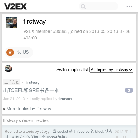
firstway
V2EX member #39363, joined on 2013-05-20 13:37:26
+08:00
NJ,US
Switch topics list
二手交易
•
firstway
出TOEFL和GRE书各一本
2
Jun 21, 2013 • Lastly replied by
firstway
More topics by firstway
»
firstway's recent replies
Replied to a topic by v2byy
当 socket 处于 receive 的 block 状态
2018 年 1
›
月 3 日
时，如何安全的关闭一个 socket 连接？