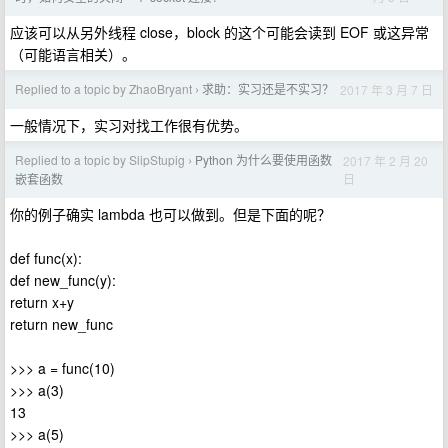
应该可以从另外线程 close，block 的这个可能会读到 EOF 或这异常
（可能语言相关）。
Replied to a topic by ZhaoBryant
求助：实习还是不实习？
2017 年 3 月 7 日
›
一般情况下，实习对找工作很有优势。
Replied to a topic by SlipStupig
Python 为什么要使用函数
2017 年 2 月 20
›
日
嵌套函数
你的例子确实 lambda 也可以做到。但是下面的呢？
def func(x):
def new_func(y):
return x+y
return new_func
>>> a = func(10)
>>> a(3)
13
>>> a(5)