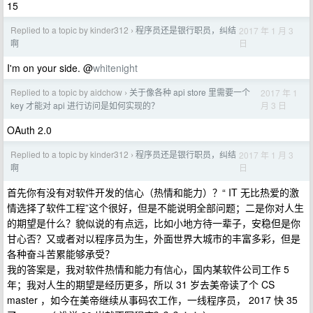
15
Replied to a topic by kinder312
程序员还是银行职员，纠结
2017 年 1 月 3
›
日
啊
I'm on your side. @
whitenight
Replied to a topic by aidchow
关于像各种 api store 里需要一个
2017 年 1
›
月 3 日
key 才能对 api 进行访问是如何实现的？
OAuth 2.0
Replied to a topic by kinder312
程序员还是银行职员，纠结
2017 年 1 月 3
›
日
啊
首先你有没有对软件开发的信心（热情和能力）？“ IT 无比热爱的激
情选择了软件工程”这个很好，但是不能说明全部问题；二是你对人生
的期望是什么？貌似说的有点远，比如小地方待一辈子，安稳但是你
甘心否？又或者对以程序员为生，外面世界大城市的丰富多彩，但是
各种奋斗苦累能够承受？
我的答案是，我对软件热情和能力有信心，国内某软件公司工作 5
年；我对人生的期望是经历更多，所以 31 岁去美帝读了个 CS
master ，如今在美帝继续从事码农工作，一线程序员， 2017 快 35