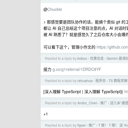
@
Chuckle
> 那感觉要是团队协作的话，能搞个类似 git
都让 AI 自己总结这个项目注意的点，AI 对话
被 AI 熟悉了？就是感觉久了之后仓库大小会爆
可以看下这个，管理小作文的
https://github.co
Replied to a topic by
bobox
优惠信息
Gemini 邀
›
›
接力
g.co/g1referral/1DRDC8YF
Replied to a topic by
rahuahua
程序员
TS 教程求
›
›
[深入理解 TypeScript | 深入理解 TypeScript](
ht
Replied to a topic by
Andor_Chen
推广
送几本“通透”
›
›
+1
Replied to a topic by
flypei
推广
T 楼！ T 楼！ 送 Yo
›
›