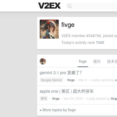
fivge
V2EX member #348792, joined on
Today's activity rank
7045
fivge
提问
技术
gemini 3.1 pro 发癫了？
Google Gemini
•
fivge
•
Mar 4
• Lastly replied by
c
apple one | 美区 | 超大杯拼车
拼车
•
fivge
•
Nov 24, 2024
• Lastly replied by
fivg
More topics by fivge
»