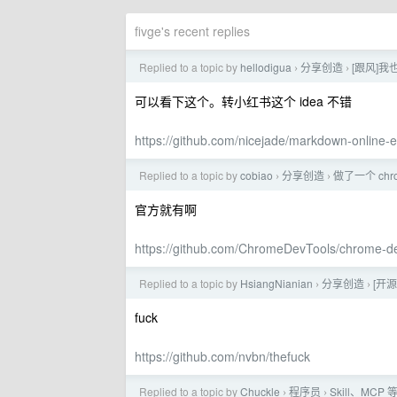
fivge's recent replies
Replied to a topic by
hellodigua
分享创造
[跟风]我
›
›
可以看下这个。转小红书这个 idea 不错
https://github.com/nicejade/markdown-online-e
Replied to a topic by
cobiao
分享创造
做了一个 chr
›
›
官方就有啊
https://github.com/ChromeDevTools/chrome-d
Replied to a topic by
HsiangNianian
分享创造
[开源
›
›
fuck
https://github.com/nvbn/thefuck
Replied to a topic by
Chuckle
程序员
Skill、MCP
›
›