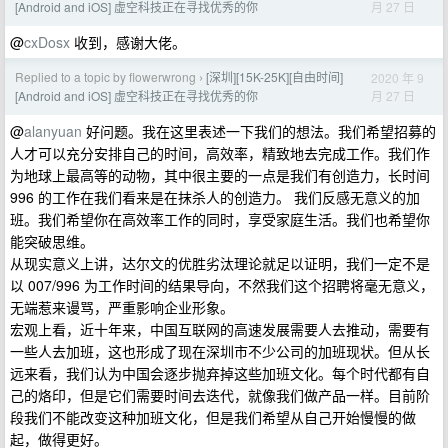
月 27 日
[Android and iOS] 虚空科技正在寻找优秀的你
@
cxDosx
收到，感谢大佬。
Replied to a topic by flowerwrong
[深圳][15K-25K][自由时间]
2020 年 9
›
月 27 日
[Android and iOS] 虚空科技正在寻找优秀的你
@
alanyuan
好问题。我在这里表述一下我们的想法。我们希望招募的
人才可以充分安排自己的时间，高效率，精致地去完成工作。我们作
为地球上最高等的动物，其中很主要的一点是我们有创造力，长时间
996 的工作在我们看来是在抹杀人的创造力。 我们反感无意义的加
班。我们希望你在高效率工作的同时，享受家庭生活。我们也希望你
能突破思维。
从现实意义上讲，达尔文的优胜劣汰理论就足以证明，我们一定不是
以 007/996 为工作时间的结果导向，不然我们这个招聘将毫无意义，
无端惹来谩骂，严重影响企业形象。
宏观上看，近十年来，中国互联网的高速发展需要人去推动，需要有
一些人去加班，这也形成了现在深圳市不少公司的加班现状。但从长
远来看，我们认为中国会逐步抛弃掉这些加班文化。每个时代都有自
己的烙印，但是它们需要时间去迭代，就像我们做产品一样。目前阶
段我们不能改变这种加班文化，但是我们希望从自己开始慢慢的做
起，做得更好。