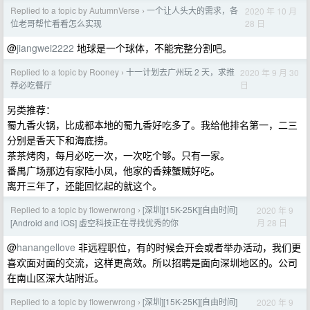
Replied to a topic by AutumnVerse
一个让人头大的需求，各
2020 年 10 月
›
28 日
位老哥帮忙看看怎么实现
@
jiangwei2222
地球是一个球体，不能完整分割吧。
Replied to a topic by Rooney
十一计划去广州玩 2 天，求推
2020 年 9 月 30
›
日
荐必吃餐厅
另类推荐：
蜀九香火锅，比成都本地的蜀九香好吃多了。我给他排名第一，二三
分别是香天下和海底捞。
茶茶烤肉，每月必吃一次，一次吃个够。只有一家。
番禺广场那边有家陆小凤，他家的香辣蟹贼好吃。
离开三年了，还能回忆起的就这个。
Replied to a topic by flowerwrong
[深圳][15K-25K][自由时间]
2020 年 9
›
月 28 日
[Android and iOS] 虚空科技正在寻找优秀的你
@
hanangellove
非远程职位，有的时候会开会或者举办活动，我们更
喜欢面对面的交流，这样更高效。所以招聘是面向深圳地区的。公司
在南山区深大站附近。
Replied to a topic by flowerwrong
[深圳][15K-25K][自由时间]
2020 年 9
›