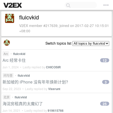
fluicvkid
V2EX member #217639, joined on 2017-02-27 10:15:01
+08:00
Switch topics list
Arc
•
fluicvkid
Arc 经常卡住
12
Jun 1, 2024 • Lastly replied by
CHICOSIR
问与答
•
fluicvkid
新加坡的 iPhone 没有年年焕新计划?
3
Sep 22, 2023 • Lastly replied by
Vixerunt
北京
•
fluicvkid
海淀房租真的太魔幻了
25
Jun 14, 2021 • Lastly replied by
919615766