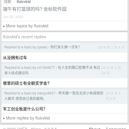
成都
•
fluicvkid
端午有打篮球的吗? 坐标软件园
Jun 25, 2020
More topics by fluicvkid
»
fluicvkid's recent replies
Replied to a topic by zjsxwc
你们多久换一次车？
2018 年 7 月 4 日
›
从没拥有过车
Replied to a topic by ml1344677
在人生的路口犹豫不决 有过
2018 年 5 月
›
24 日
来人给点建议吗
哪里的硕士有全额奖学金?
Replied to a topic by xiaoyu9527
昨天跟一些在北京小有成就的
2018 年 5
›
月 6 日
人聊天 感觉自己真的废呀。
军工创业板是什么公司？
More replies by fluicvkid
»