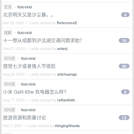
生活
•
fluicvkid
北京明天又是沙尘暴。。
4
Mar 26, 2021 • Lastly replied by
ReferenceE
成都
•
fluicvkid
十一想从成都到泸沽湖交通问题求助？
16
Sep 21, 2020 • Lastly replied by
anianj
问与答
•
fluicvkid
感觉七夕或者情人节很尬
30
Aug 24, 2020 • Lastly replied by
shichuango
问与答
•
fluicvkid
小米 GaN 65w 充电器怎么样?
6
Aug 17, 2020 • Lastly replied by
raffaellolin
问与答
•
fluicvkid
旅游资源和质量讨论
13
Feb 7, 2021 • Lastly replied by
thingingWoods