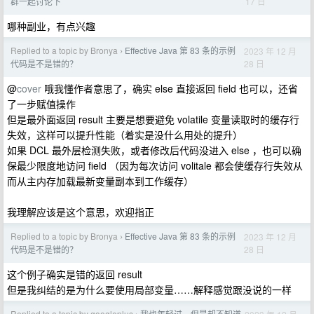
17 日
群一起讨论下
哪种副业，有点兴趣
Replied to a topic by Bronya
Effective Java 第 83 条的示例
2023 年 12 月
›
28 日
代码是不是错的？
@
cover
哦我懂作者意思了，确实 else 直接返回 field 也可以，还省
了一步赋值操作
但是最外面返回 result 主要是想要避免 volatile 变量读取时的缓存行
失效，这样可以提升性能（着实是没什么用处的提升）
如果 DCL 最外层检测失败，或者修改后代码没进入 else ，也可以确
保最少限度地访问 field （因为每次访问 volitale 都会使缓存行失效从
而从主内存加载最新变量副本到工作缓存）
我理解应该是这个意思，欢迎指正
Replied to a topic by Bronya
Effective Java 第 83 条的示例
2023 年 12 月
›
28 日
代码是不是错的？
这个例子确实是错的返回 result
但是我纠结的是为什么要使用局部变量……解释感觉跟没说的一样
Replied to a topic by googleplus
我也年轻过，但是却不知道