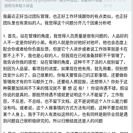
2023 年 12 月
›
28 日
如何与年轻人对话
我最近正好当过团队管理，也正好工作环境跟你的有点类似，也正好
团队里也有类似的人。我觉得这个问题分开几个因素分析吧
1. 首先，站在管理的角度，我觉得人员质量是很有问题的，人品好的
人不一定是你好的小弟。有的人就是你对他好对他坏，他也会态度上
配合你或者给你负面反馈，但是它个人进步或者说工作效率就是卡在
那不上不下，我也是心软的人，但我现在已经准备辞职不干管理了，
我告诉你我的感觉：站在管理的角度，这种干不了活的人就别留了，
别因为人品留，看项目的进度，如果现在他有用，就先用着，但别想
改变什么的了，自己很累的，你每天要管自己的正职事情，还要做些
管理岗才有的牛马额外工作，还要给人擦屁股，还想带人？你处于这
种需要加班闲不下来的情况就不 要 想 这 些！！你说待遇不错，假设
你说的是真的，那既然待遇不错就更证明这个人不能留了。工作抱
怨，不反思，不总结，也不留下文档，这不是说明这个人什么能力都
没有吗。或者说，这个人做事情的方式方法有问题，这种不要总结到
某个人身上，我手下的人有类似这样的人，也有同样是刚毕业但是遇
到问题自己很积极研究的。所以归根结底还是人的问题