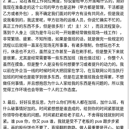
2. 第二，站在客观工作岗位角度，你说要给甲方开策略什么的，刚好
我现在准备走的这个公司的甲方也是这种（甲方都是管理，干活都是
乙方或者外包），我不确定我们面对的甲方有没有共同点，但是我说
说我看到的，我这里呢，甲方驻场的运维人员，你说忙确实不忙的，
真正工作的东西不多，但是很多形！式！主！义！，而且流程复杂，
落到个人身上（因为是牛马公司一开始要经常做些现场一线工作），
非常繁琐、疲累、不知所措，如果是值班的话，就是做完一些规定的
流程以后就得一直呆在现场无所事事，有诸多限制，你想玩也不太
行，休息也不太行，虽然没工作甚至一直在刷手机，但是整天下来就
是很累，尤其是经常需要等一些东西加班（我也值过班），你整个人
虽然在摸鱼，但是整个人是没有任何想要学习或者提升的动力的。我
以前在外企当一线的时候时间大把回家在学习，在互联网公司当执行
加班的时候也是能学到很多东西，但是在这里值班我会觉得累，不想
做任何事情，并且想抱怨为什么人家给我的东西是有问题的，所以我
觉得工作环境也会导致一个人的工作态度。
3. 最后，好好反思反思，为什么你们所有人都在加班，加什么班，有
什么破事情好加的。时间紧想想是谁造成的，给到你的时间紧那就是
你领导你老板的问题。时间紧赶紧给老子招人，不舍得投钱就别时间
紧。谁 pua 你，你又 pua 谁，我就是受不了老板的 pua 跟步步紧
逼，画的股份饼也不要了，直接翻脸跑路。做人最重要是开心，如果