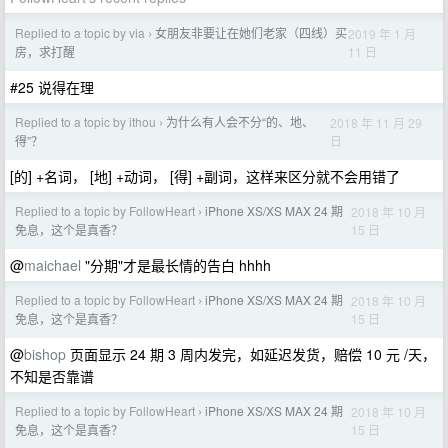
Replied to a topic by via
女朋友非要让在她们老家（四线）买
2019 年 1 月
›
11 日
房，求打醒
#25 说得在理
Replied to a topic by ithou
为什么有人会不分“的、地、
2018 年 11 月 29
›
日
得”？
[的] +名词， [地] +动词， [得] +副词，这样来区分就不会用错了
Replied to a topic by FollowHeart
iPhone XS/XS MAX 24 期
2018 年 10 月
›
15 日
免息，这个是真香？
@
maichael
"分期"才是最长情的告白 hhhh
Replied to a topic by FollowHeart
iPhone XS/XS MAX 24 期
2018 年 10 月
›
15 日
免息，这个是真香？
@
bishop
页面显示 24 期 3 周内发完，如延迟发货，赔偿 10 元 /天，
不知是否靠谱
Replied to a topic by FollowHeart
iPhone XS/XS MAX 24 期
2018 年 10 月
›
15 日
免息，这个是真香？