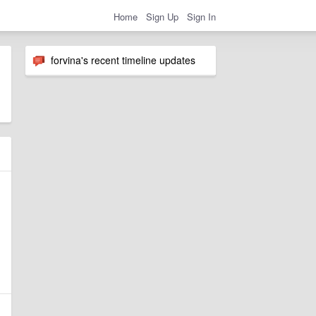
Home
Sign Up
Sign In
forvina's recent timeline updates