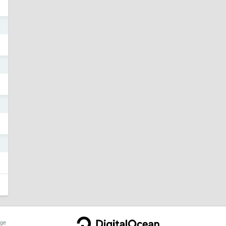
4
4
4
3
ge