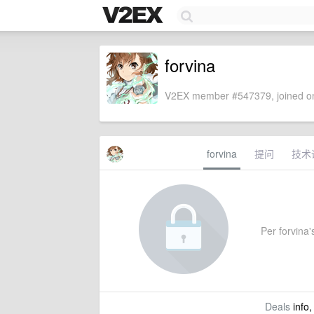
forvina
V2EX member #547379, joined on
forvina
提问
技术
Per forvina's
Deals
info,