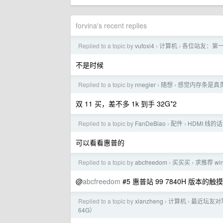
forvina's recent replies
Replied to a topic by
vufoxi4
计算机
各位站友：第一
›
›
不是时候
Replied to a topic by
nnegier
随想
感觉内存条是真
›
›
双 11 买，差不多 1k 到手 32G*2
Replied to a topic by
FanDeBiao
配件
HDMI 线
›
›
可以看看惠普的
Replied to a topic by
abcfreedom
买买买
求推荐 wi
›
›
@
abcfreedom
#5 惠普站 99 7840H 版
Replied to a topic by
xianzheng
计算机
最近坛友对
›
›
64G）