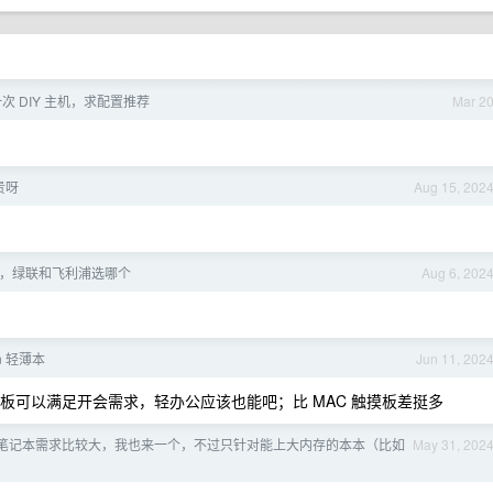
次 DIY 主机，求配置推荐
Mar 2
贵呀
Aug 15, 202
的话，绿联和飞利浦选哪个
Aug 6, 202
n 轻薄本
Jun 11, 202
本的触摸板可以满足开会需求，轻办公应该也能吧；比 MAC 触摸板差挺多
笔记本需求比较大，我也来一个，不过只针对能上大内存的本本（比如
May 31, 202