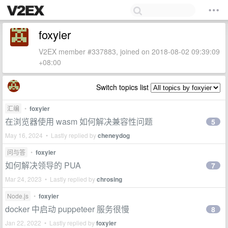
foxyier
V2EX member #337883, joined on 2018-08-02 09:39:09
+08:00
Switch topics list
汇编
•
foxyier
在浏览器使用 wasm 如何解决兼容性问题
5
May 16, 2024 • Lastly replied by
cheneydog
问与答
•
foxyier
如何解决领导的 PUA
7
Mar 24, 2023 • Lastly replied by
chrosing
Node.js
•
foxyier
docker 中启动 puppeteer 服务很慢
8
Jan 22, 2022 • Lastly replied by
foxyier