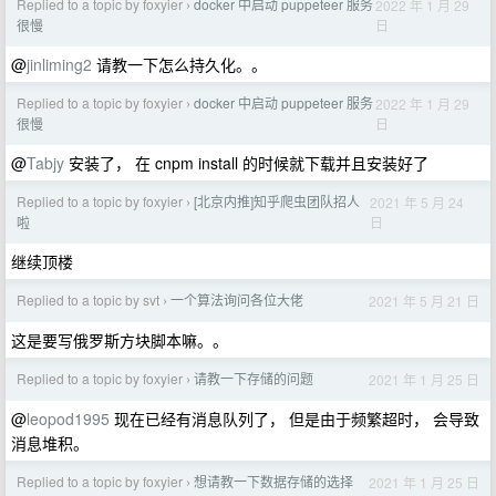
Replied to a topic by foxyier
docker 中启动 puppeteer 服务
2022 年 1 月 29
›
日
很慢
@
jinliming2
请教一下怎么持久化。。
Replied to a topic by foxyier
docker 中启动 puppeteer 服务
2022 年 1 月 29
›
日
很慢
@
Tabjy
安装了， 在 cnpm install 的时候就下载并且安装好了
Replied to a topic by foxyier
[北京内推]知乎爬虫团队招人
2021 年 5 月 24
›
日
啦
继续顶楼
Replied to a topic by svt
一个算法询问各位大佬
2021 年 5 月 21 日
›
这是要写俄罗斯方块脚本嘛。。
Replied to a topic by foxyier
请教一下存储的问题
2021 年 1 月 25 日
›
@
leopod1995
现在已经有消息队列了， 但是由于频繁超时， 会导致
消息堆积。
Replied to a topic by foxyier
想请教一下数据存储的选择
2021 年 1 月 25 日
›