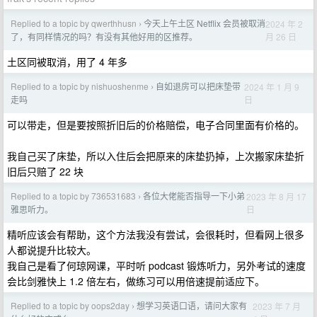
Replied to a topic by qwerthhusn
今天上午土区 Netflix 会员被取消
2024 年 2
›
月 26 日
了，有同样情况的吗？有没有其他好用的区推荐。
土区同被取消，用了 4 年多
Replied to a topic by nishuoshenme
自如退房可以把床垫带
2024 年 1 月 9
›
日
走吗
可以带走，但是要按照折旧后的价格赔偿，电子合同里面有价格的。
我自己买了床垫，所以入住后会把原来的床垫扔掉，上次搬家床垫折
旧后只赔了 22 块
Replied to a topic by 736531683
各位大佬能否指导一下小弟
2023 年 8 月 17
›
日
雅思听力。
精听应该会有帮助，这个方法我没有尝试，会很耗时，但看网上很多
人都说提升比较大。
我自己是看了何琼网课，平时听 podcast 锻炼听力，另外考试的速度
会比剑雅快上 1.2 倍左右，做练习可以用倍速提前适应下。
Replied to a topic by oops2day
想学习英语口语，请问大家有
2023 年 7 月
›