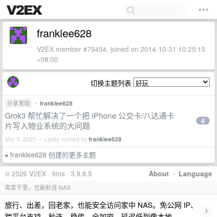
franklee628
V2EX member #79454, joined on 2014-10-31 10:25:15
+08:00
切换主题列表
分享发现
•
franklee628
Grok3 帮忙解决了一个把 iPhone 公交卡/八达通卡
4
片写入物业系统的大问题
Mar 5, 2025 • Lastly replied by
franklee628
franklee628 创建的更多主题
»
© 2026 V2EX · 9ms · 3.9.8.5
About
·
Language
离家千里，也能秒连 NAS
旅行、出差，回老家，也能安全访问家中 NAS。免公网 IP、
›
跨平台支持，秒连、稳传、全加密。延迟低到像本地。