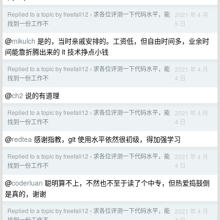
Replied to a topic by freefall12
求各位评测一下代码水平，能
2021 年 4 月
›
5 日
找到一份工作不
@
mikulch
是的，当时亲戚安排的。工资低，但自由时间多，业余时
间能靠折腾出来的 it 技术挣点小钱
Replied to a topic by freefall12
求各位评测一下代码水平，能
2021 年 4 月
›
4 日
找到一份工作不
@
ch2
说的有道理
Replied to a topic by freefall12
求各位评测一下代码水平，能
2021 年 4 月
›
4 日
找到一份工作不
@
redtea
感谢指教，git 使用水平依然很初级，得加强学习
Replied to a topic by freefall12
求各位评测一下代码水平，能
2021 年 4 月
›
4 日
找到一份工作不
@
coderluan
聪明算不上，不然也不至于读了个中专，但热爱捣鼓倒
是真的，谢谢
Replied to a topic by freefall12
求各位评测一下代码水平，能
2021 年 4 月
›
4 日
找到一份工作不