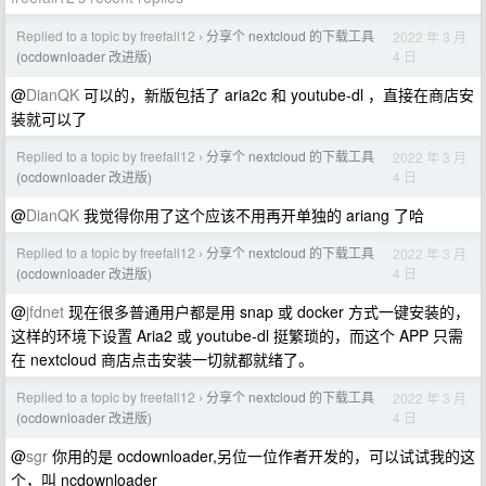
Replied to a topic by freefall12
分享个 nextcloud 的下载工具
2022 年 3 月
›
4 日
(ocdownloader 改进版)
@
DianQK
可以的，新版包括了 aria2c 和 youtube-dl ，直接在商店安
装就可以了
Replied to a topic by freefall12
分享个 nextcloud 的下载工具
2022 年 3 月
›
4 日
(ocdownloader 改进版)
@
DianQK
我觉得你用了这个应该不用再开单独的 ariang 了哈
Replied to a topic by freefall12
分享个 nextcloud 的下载工具
2022 年 3 月
›
4 日
(ocdownloader 改进版)
@
jfdnet
现在很多普通用户都是用 snap 或 docker 方式一键安装的，
这样的环境下设置 Aria2 或 youtube-dl 挺繁琐的，而这个 APP 只需
在 nextcloud 商店点击安装一切就都就绪了。
Replied to a topic by freefall12
分享个 nextcloud 的下载工具
2022 年 3 月
›
4 日
(ocdownloader 改进版)
@
sgr
你用的是 ocdownloader,另位一位作者开发的，可以试试我的这
个，叫 ncdownloader