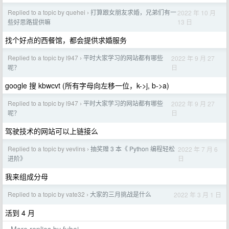
Replied to a topic by quehei
打算跟女朋友求婚，兄弟们有一
2022 年 10 月
›
13 日
些好思路提供嘛
找个好点的西餐馆，都会提供求婚服务
Replied to a topic by l947
平时大家学习的网站都有哪些
2022 年 9 月 27
›
日
呢？
google 搜 kbwcvt (所有字母向左移一位，k->j, b->a)
Replied to a topic by l947
平时大家学习的网站都有哪些
2022 年 9 月 27
›
日
呢？
驾驶技术的网站可以上链接么
Replied to a topic by vevlins
抽奖赠 3 本《 Python 编程轻松
2022 年 7 月 6
›
日
进阶》
我来组成分母
Replied to a topic by vate32
大家的三月挑战是什么
2022 年 3 月 1 日
›
活到 4 月