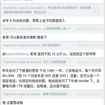
Replied to a topic by Danswerme
有在草原长大的朋友吗？ 在国内哪
6 月
›
27 日
里能看到类似的风景呢（图见正文）。
去年 8 月去的内蒙，草原上虫子的密度惊人
Replied to a topic by Brimoire
上海宽带极限三选一？
2023 年 11 月 21 日
›
老哥 可以联系谁办理呢 推我下
Replied to a topic by chniccs
烘干机好用吗？
2023 年 2 月 10 日
›
@
superchijinpeng
老哥 是烘干机 13 公斤么，没找到这个型号啊
Replied to a topic by WanzizZ
关于上海宽带选择
2022 年 12 月 8 日
›
昨天去问了下联通的宽带 千兆 1080 一年，三张电话卡，每个月共享
20+30G （前 10 个月送多送 30G 还是 20G ）流量，还可以送一个
固定电话，比现在的电信划算，电信我去问了下价格 double 下，主
要每月满 1TB 流量后，会降速，这点最不能忍
Replied to a topic by isSamle
聊聊大家的业余收入
2022 年 11 月 23 日
›
哦 主要靠收租