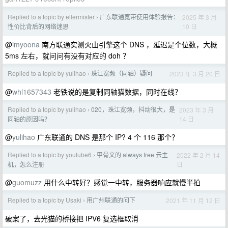
Replied to a topic by ellermister
广东联通宽带使用体验报告：
2025 年 3 月
›
10 日
性价比背后的网络迷思
@
imyoona
南方联通实测火山引擎这个 DNS ，延迟是个位数，大概
5ms 左右，就问问有没有对应的 doh ？
Replied to a topic by yulihao
珠江宽频（同轴）疑问
2023 年 3 月 20 日
›
@
whl1657343
老铁说的是复制同轴猫数据，同时在线？
Replied to a topic by yulihao
020，珠江宽频，抖动很大，是
2023 年 3 月
›
14 日
同轴的原因吗？
@
yulihao
广东联通的 DNS 是那个 IP? 4 个 116 那个？
Replied to a topic by youtube6
甲骨文的 always free 云主
2022 年 2 月 14
›
日
机，怎么注册
@
guomuzz
用什么中转好？感觉一中转，服务器响应就慢半拍
Replied to a topic by Usaki
用广州联通的问下
2021 年 11 月 12 日
›
破案了，去光猫的桥接把 IPV6 复选框取消