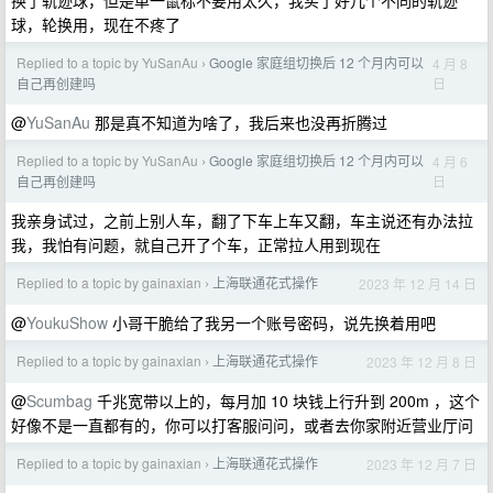
换了轨迹球，但是单一鼠标不要用太久，我买了好几个不同的轨迹
球，轮换用，现在不疼了
Replied to a topic by YuSanAu
Google 家庭组切换后 12 个月内可以
4 月 8
›
日
自己再创建吗
@
YuSanAu
那是真不知道为啥了，我后来也没再折腾过
Replied to a topic by YuSanAu
Google 家庭组切换后 12 个月内可以
4 月 6
›
日
自己再创建吗
我亲身试过，之前上别人车，翻了下车上车又翻，车主说还有办法拉
我，我怕有问题，就自己开了个车，正常拉人用到现在
Replied to a topic by gainaxian
上海联通花式操作
2023 年 12 月 14 日
›
@
YoukuShow
小哥干脆给了我另一个账号密码，说先换着用吧
Replied to a topic by gainaxian
上海联通花式操作
2023 年 12 月 8 日
›
@
Scumbag
千兆宽带以上的，每月加 10 块钱上行升到 200m ，这个
好像不是一直都有的，你可以打客服问问，或者去你家附近营业厅问
Replied to a topic by gainaxian
上海联通花式操作
2023 年 12 月 7 日
›