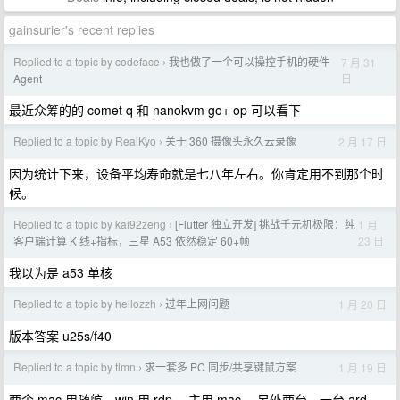
gainsurier's recent replies
Replied to a topic by codeface
我也做了一个可以操控手机的硬件
7 月 31
›
日
Agent
最近众筹的的 comet q 和 nanokvm go+ op 可以看下
Replied to a topic by RealKyo
关于 360 摄像头永久云录像
2 月 17 日
›
因为统计下来，设备平均寿命就是七八年左右。你肯定用不到那个时
候。
Replied to a topic by kai92zeng
[Flutter 独立开发] 挑战千元机极限：纯
1 月
›
23 日
客户端计算 K 线+指标，三星 A53 依然稳定 60+帧
我以为是 a53 单核
Replied to a topic by hellozzh
过年上网问题
1 月 20 日
›
版本答案 u25s/f40
Replied to a topic by tlmn
求一套多 PC 同步/共享键鼠方案
1 月 19 日
›
两个 mac 用随航，win 用 rdp ，主用 mac ，另外两台，一台 ard ，