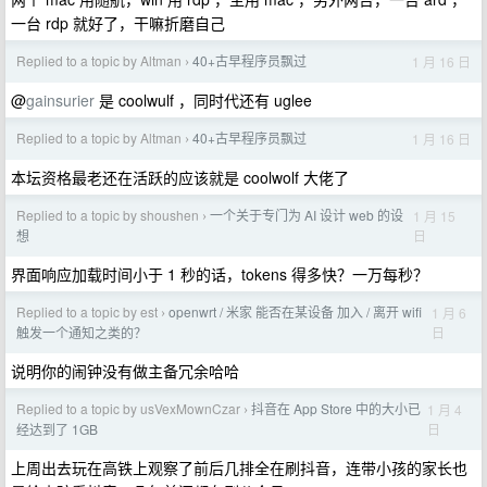
一台 rdp 就好了，干嘛折磨自己
Replied to a topic by Altman
40+古早程序员飘过
1 月 16 日
›
@
gainsurier
是 coolwulf ，同时代还有 uglee
Replied to a topic by Altman
40+古早程序员飘过
1 月 16 日
›
本坛资格最老还在活跃的应该就是 coolwolf 大佬了
Replied to a topic by shoushen
一个关于专门为 AI 设计 web 的设
1 月 15
›
日
想
界面响应加载时间小于 1 秒的话，tokens 得多快？一万每秒？
Replied to a topic by est
openwrt / 米家 能否在某设备 加入 / 离开 wifi
1 月 6
›
日
触发一个通知之类的？
说明你的闹钟没有做主备冗余哈哈
Replied to a topic by usVexMownCzar
抖音在 App Store 中的大小已
1 月 4
›
日
经达到了 1GB
上周出去玩在高铁上观察了前后几排全在刷抖音，连带小孩的家长也