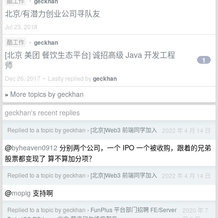
酷工作
•
geckhan
北京/有潜力创业公司寻队友
Jul 23, 2018
酷工作
•
geckhan
[北京 美团 餐饮生态平台] 诚招高级 Java 开发工程
1
师
Dec 26, 2017 • Lastly replied by
geckhan
More topics by geckhan
»
geckhan's recent replies
Replied to a topic by geckhan
[北京]Web3 前端同学加入
2022 年 4 月 14 日
›
@
byheaven0912
分别两个公司，一个 IPO 一个被收购，跟着的兄弟
股票都变现了 算不算加分项？
Replied to a topic by geckhan
[北京]Web3 前端同学加入
2022 年 4 月 14 日
›
@
mopig
支持啊
Replied to a topic by geckhan
FunPlus 平台部门招聘 FE/Server
2020 年 7
›