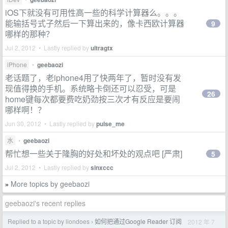
iOS下就没有可用性高一些的科学计算器么。。。
能输括号式子然后一下算出来的，像卡西欧计算器
9
哪样的那种？
Jul 2, 2012 • Lastly replied by
ultragtx
iPhone
•
geebaozi
老话题了，老iphone4用了快两年了，暂时没有发
现值得换的手机。系统略卡倒还可以忍受，可是
26
home键每次都要费吃奶劲按三次才有反应是要闹
哪样啊！？
Jun 30, 2012 • Lastly replied by
pulse_me
水
•
geebaozi
帮忙想一些关于隆胸的好处和坏处的观点吧 [严肃]
5
Jul 2, 2012 • Lastly replied by
sinxccc
More topics by geebaozi
»
geebaozi's recent replies
Replied to a topic by liondoes
如何把通过Google Reader 订阅
2012 年 7
›