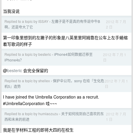
当我没说
Replied to a topic by ISSAY
左撇子是不是真的有传说中牛B
2012 年 7 月
›
2 日
啊，还是夸大了它
第一印象里想到的左撇子的形象是八英里里阿姆靠在公车上左手蜷缩
着写歌词的样子
Replied to a topic by besteric
iPhone4如何数据迁移至
2012 年 7 月 1
›
日
iPhone4s？
@
besteric
会完全保留的
Replied to a topic by shellex
保护伞公司，sony 在给『生化危
2012 年 7 月 1
›
日
机5』造势
I have joined the Umbrella Corporation as a recruit.
#UmbrellaCorporation 哇~~~
Replied to a topic by humiaozuzu
关于如何找到自己喜欢的东
2012 年 7 月
›
1 日
西和未来的前途
我是在学材料工程的即将大四的在校生