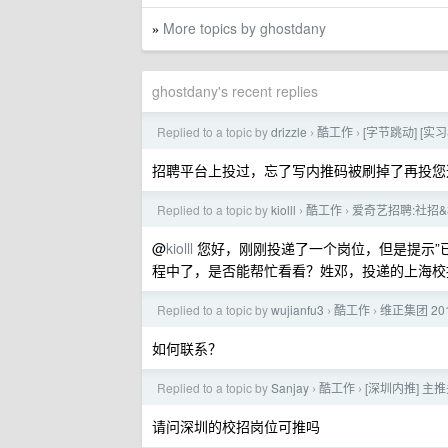
More topics by ghostdany
»
ghostdany's recent replies
Replied to a topic by
drizzle
酷工作
[字节跳动] [实习
›
›
招聘平台上投过，忘了写内推码被刷掉了再投您
Replied to a topic by
kiolll
酷工作
爱奇艺招聘:社招&
›
›
@
kiolll
您好，刚刚投递了一个岗位，但是提示”
程中了，是否能帮忙看看？姓邓，投递的上海校招 
Replied to a topic by
wujianfu3
酷工作
维正集团 20
›
›
如何联系？
Replied to a topic by
Sanjay
酷工作
[深圳内推] 主
›
›
请问深圳的校招岗位可推吗