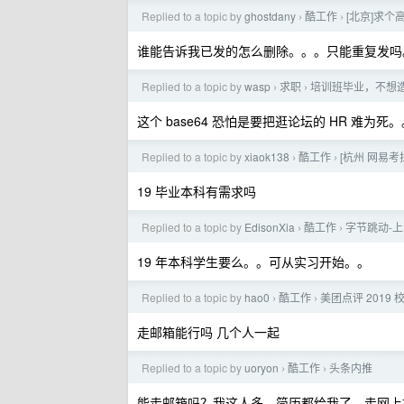
Replied to a topic by
ghostdany
酷工作
[北京]求个
›
›
谁能告诉我已发的怎么删除。。。只能重复发吗
Replied to a topic by
wasp
求职
培训班毕业，不想
›
›
这个 base64 恐怕是要把逛论坛的 HR 难为死
Replied to a topic by
xiaok138
酷工作
[杭州 网易考拉
›
›
19 毕业本科有需求吗
Replied to a topic by
EdisonXia
酷工作
字节跳动-
›
›
19 年本科学生要么。。可从实习开始。。
Replied to a topic by
hao0
酷工作
美团点评 201
›
›
走邮箱能行吗 几个人一起
Replied to a topic by
uoryon
酷工作
头条内推
›
›
能走邮箱吗？我这人多，简历都给我了，走网上