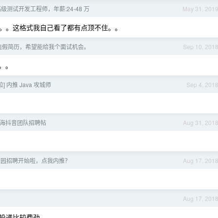
高级测试开发工程师，年薪:24-48 万
May 31, 201
。。这格式我自己看了都有点顶不住。。
造假简历，希望能给我个面试机会。
Sep 10, 201
。。。
] 内推 Java 攻城师
Sep 4, 201
上海抖音团队招聘帖
Aug 31, 201
9 校园招聘开始啦，点我内推？
Aug 17, 201
Aug 17, 201
投递比较费劲。