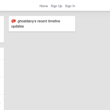
Home
Sign Up
Sign In
ghostdany's recent timeline
updates