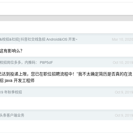
&校招&社招] 抖音社交线急招 Android&iOS 开发~
Mar 10, 202
这有影响么？
校招岗位多多，内推码： P8P5dF
Oct 10, 201
已达到投递上限，您已在职位招聘流程中！”我不太确定简历是否真的在流
java 开发工程师
19 年秋季校招
Oct 9, 201
推头条客户端业务
Oct 9, 201