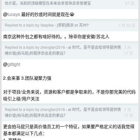
27 日
估计是，当前的顶级模型在未来会非常快且非常便宜
@
lucays
最好的抄底时间就是现在😭
Replied to a topic by Vaspike
[求职]南京 or 苏州?
7 月 23 日
›
南京这种外包之都有啥好待的。。除非你是安徽/苏北人
Replied to a topic by zhengfan2016
ai 时代，是不是会给领导提供情
7 月
›
17 日
绪价值(拍马屁)的程序员会走的更远？
@
gitlight
2.会来事 3.团队凝聚力强
对于项目/业务来说，资源和客户都是争取来的，不是你那完美的代码
吸引上级/用户关注
Replied to a topic by zhengfan2016
ai 时代，是不是会给领导提供情
7 月
›
17 日
绪价值(拍马屁)的程序员会走的更远？
更会拍马屁只是高价值员工的一个特征，如果要严格定义的话我觉得
基本都满足以下几点：