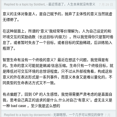
Replied to a topic by SoldierL
最近悟道了，人生本来就没有意义
7 月 29 日
›
意义的主体对象是人，是自己赋予的，抛弃了主体性的意义当然就虚
无缥缈了。
在这种层面上，所谓的“意义”我经常等价理解为，人为自己设定的和
环境交互的奖励函数（长远目标/内驱力）。所以我觉得你只是暂时倦
怠了，或者暂时失去了一个目标，或者目标的奖励稀疏，后训练陷入
瓶颈了。
智慧生命有没有一个终极的意义？最近在想这个问题，我觉得是有
的。生命的意义可能就是熵减/信息压缩。生命只有一个终极目标，就
是降低对可交互环境的总惊讶程度。只不过从外部视角看，构成这些
意义的外在表达形式是一系列事件，而意义本身又是难以量化的，不
同类型的生命表达方式又不一致。
有点偏题了，回到 OP 的人生感悟，我觉得需要严肃考虑的是直面自
我，思考自己真正的追求的是什么,什么对自己“有意义”。虚无主义是
一种 bad case ，至少我是这么想的
Replied to a topic by doraemonki
无聊瞎想，一个几乎可以预见的保守
7 月
›