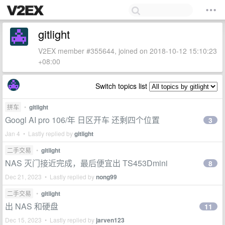
gitlight
V2EX member #355644, joined on 2018-10-12 15:10:23
+08:00
Switch topics list
拼车
•
gitlight
Googl AI pro 106/年 日区开车 还剩四个位置
3
Jan 4 • Lastly replied by
gitlight
二手交易
•
gitlight
NAS 灭门接近完成，最后便宜出 TS453Dmini
8
Dec 21, 2023 • Lastly replied by
nong99
二手交易
•
gitlight
出 NAS 和硬盘
11
Dec 15, 2023 • Lastly replied by
jarven123