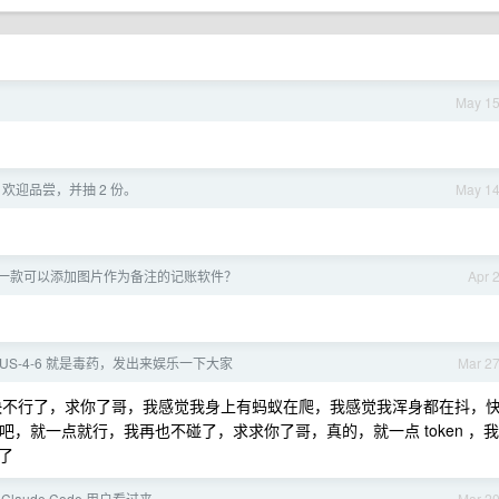
May 1
欢迎品尝，并抽 2 份。
May 1
一款可以添加图片作为备注的记账软件？
Apr 
PUS-4-6 就是毒药，发出来娱乐一下大家
Mar 2
ken 吧，我快不行了，求你了哥，我感觉我身上有蚂蚁在爬，我感觉我浑身都在抖，
 吧，就一点就行，我再也不碰了，求求你了哥，真的，就一点 token ，我
了
 Claude Code 用户看过来
Mar 2