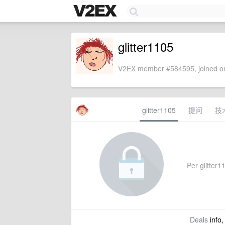
glitter1105
V2EX member #584595, joined on
glitter1105
提问
技
Per glitter11
Deals
info,