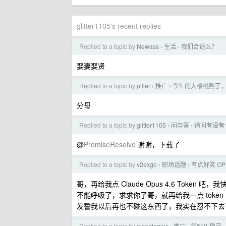
glitter1105's recent replies
Replied to a topic by
Newass
生活
我们合适么？
›
›
娶妻娶贤
Replied to a topic by
piller
推广
今年的大樱桃熟了，
›
›
分母
Replied to a topic by
glitter1105
问与答
请问有没有
›
›
@
PromiseResolve
谢谢，下载了
Replied to a topic by
v2exgo
职场话题
有点好笑 O
›
›
哥，再给我点 Claude Opus 4.6 To
不能呼吸了，求求你了哥，就再给我一点 token
发誓我以后再也不碰这东西了，我实在忍不下去
Replied to a topic by
aicodinginc
推广
领$10-稳定 -