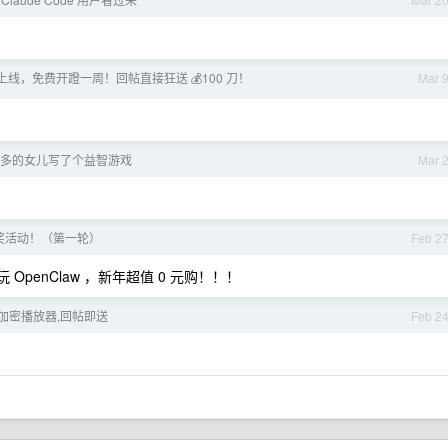
4-6 上线，免费开蹬一周！回帖直接狂送 💰100 刀！
Mar 
 岁多的女儿写了个益智游戏
Mar 
奖活动！（第一轮）
Feb 2
OpenClaw ，新年超值 0 元购！！！
频加密播放器,回帖即送
Feb 2