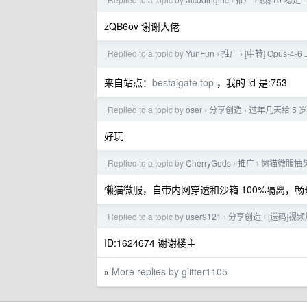
›
›
zQB6ov 谢谢大佬
Replied to a topic by
YunFun
推广
[中转] Opus-
›
›
来自站点：
bestaigate.top
，我的 id 是:753
Replied to a topic by
oser
分享创造
过年几天给 5
›
›
好玩
Replied to a topic by
CherryGods
推广
懒猫微服抽
›
›
懒猫微服，自带内网穿透和沙箱 100%隔离，畅玩 
Replied to a topic by
user9121
分享创造
[送码]视
›
›
ID:1624674 谢谢楼主
More replies by glitter1105
»