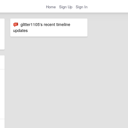
Home
Sign Up
Sign In
glitter1105's recent timeline
updates